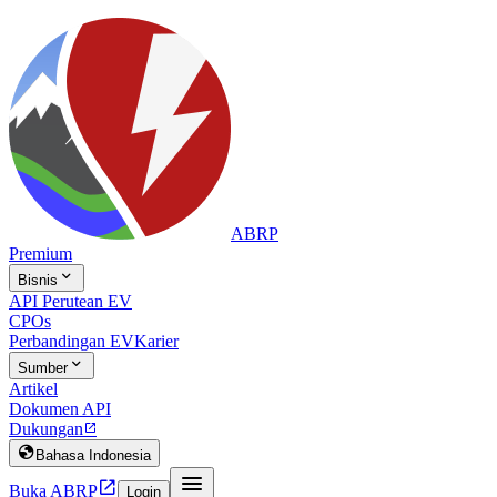
ABRP
Premium

Bisnis
API Perutean EV
CPOs
Perbandingan EV
Karier

Sumber
Artikel
Dokumen API
Dukungan


Bahasa Indonesia


Buka ABRP
Login