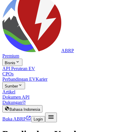
ABRP
Premium

Bisnis
API Perutean EV
CPOs
Perbandingan EV
Karier

Sumber
Artikel
Dokumen API
Dukungan


Bahasa Indonesia


Buka ABRP
Login