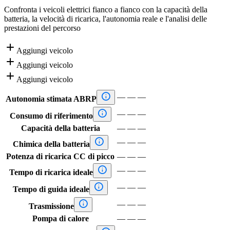
Confronta i veicoli elettrici fianco a fianco con la capacità della
batteria, la velocità di ricarica, l'autonomia reale e l'analisi delle
prestazioni del percorso

Aggiungi veicolo

Aggiungi veicolo

Aggiungi veicolo

—
—
—
Autonomia stimata ABRP

—
—
—
Consumo di riferimento
Capacità della batteria
—
—
—

—
—
—
Chimica della batteria
Potenza di ricarica CC di picco
—
—
—

—
—
—
Tempo di ricarica ideale

—
—
—
Tempo di guida ideale

—
—
—
Trasmissione
Pompa di calore
—
—
—