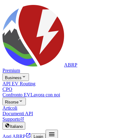
ABRP
Premium

Business
API EV Routing
CPO
Confronto EV
Lavora con noi

Risorse
Articoli
Documenti API
Supporto


Italiano


Apri ABRP
Login