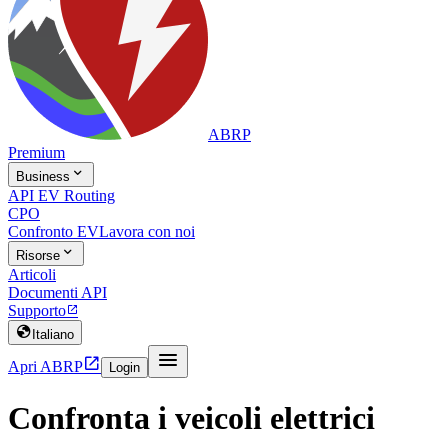
ABRP
Premium

Business
API EV Routing
CPO
Confronto EV
Lavora con noi

Risorse
Articoli
Documenti API
Supporto


Italiano


Apri ABRP
Login
Confronta i veicoli elettrici