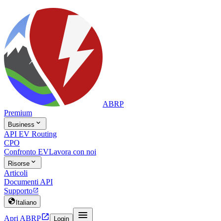
ABRP
Premium

Business
API EV Routing
CPO
Confronto EV
Lavora con noi

Risorse
Articoli
Documenti API
Supporto


Italiano


Apri ABRP
Login