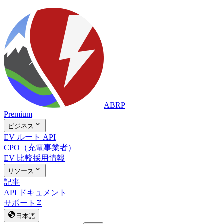
ABRP
Premium

ビジネス
EV ルート API
CPO（充電事業者）
EV 比較
採用情報

リソース
記事
API ドキュメント
サポート


日本語