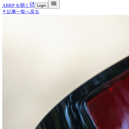


ABRP を開く
Login

記事一覧へ戻る