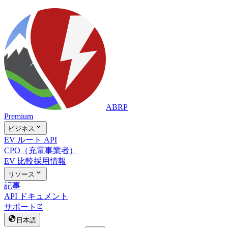
ABRP
Premium

ビジネス
EV ルート API
CPO（充電事業者）
EV 比較
採用情報

リソース
記事
API ドキュメント
サポート


日本語