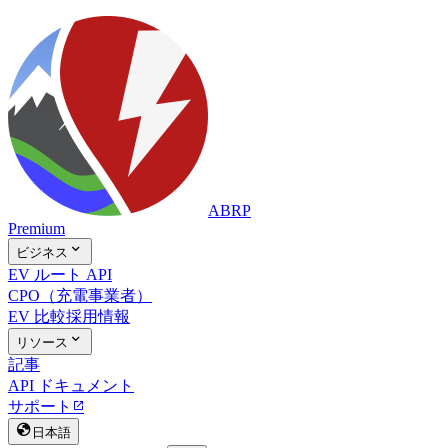
ABRP
Premium

ビジネス
EV ルート API
CPO（充電事業者）
EV 比較
採用情報

リソース
記事
API ドキュメント
サポート


日本語