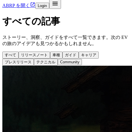


ABRP を開く
Login
すべての記事
ストーリー、洞察、ガイドをすべて一覧できます。次の EV
の旅のアイデアも見つかるかもしれません。
すべて
リリースノート
車種
ガイド
キャリア
プレスリリース
テクニカル
Community