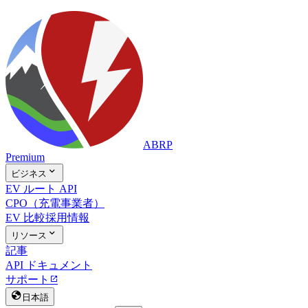
ABRP
Premium

ビジネス
EV ルート API
CPO（充電事業者）
EV 比較
採用情報

リソース
記事
API ドキュメント
サポート


日本語