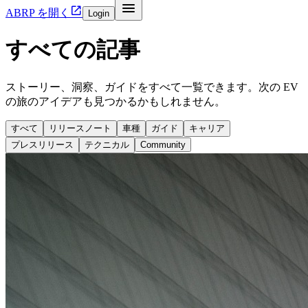


ABRP を開く
Login
すべての記事
ストーリー、洞察、ガイドをすべて一覧できます。次の EV
の旅のアイデアも見つかるかもしれません。
すべて
リリースノート
車種
ガイド
キャリア
プレスリリース
テクニカル
Community