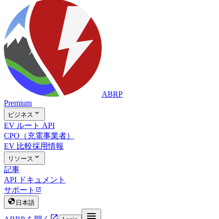
ABRP
Premium

ビジネス
EV ルート API
CPO（充電事業者）
EV 比較
採用情報

リソース
記事
API ドキュメント
サポート


日本語

