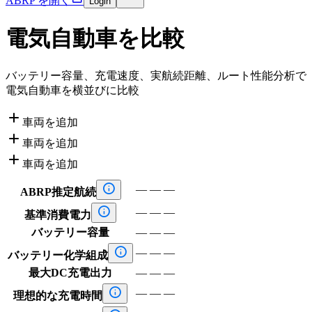
ABRP を開く
Login
電気自動車を比較
バッテリー容量、充電速度、実航続距離、ルート性能分析で
電気自動車を横並びに比較

車両を追加

車両を追加

車両を追加

—
—
—
ABRP推定航続

—
—
—
基準消費電力
バッテリー容量
—
—
—

—
—
—
バッテリー化学組成
最大DC充電出力
—
—
—

—
—
—
理想的な充電時間