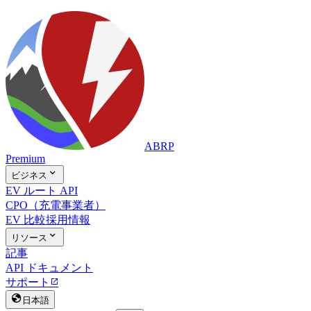
ABRP
Premium

ビジネス
EV ルート API
CPO（充電事業者）
EV 比較
採用情報

リソース
記事
API ドキュメント
サポート


日本語