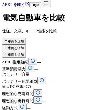


ABRP を開く
Login
電気自動車を比較
仕様、充電、ルート性能を比較

車両を追加

車両を追加

車両を追加

ABRP推定航続
—

基準消費電力
—
バッテリー容量
—

バッテリー化学組成
—
最大DC充電出力
—

理想的な充電時間
—

理想的な走行時間
—

駆動方式
—