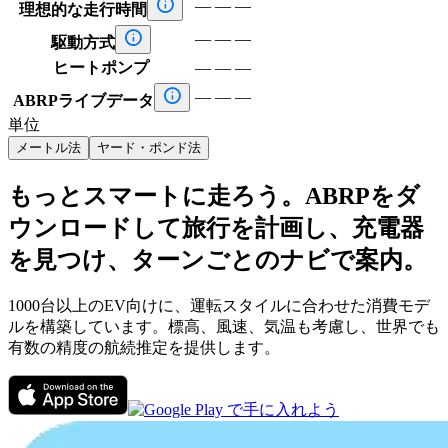

—
—
—
理想的な走行時間

—
—
—
駆動方式
ヒートポンプ
—
—
—

—
—
—
ABRPライブデータ
単位
メートル法
ヤード・ポンド法
もっとスマートに走ろう。ABRPをダ
ウンロードして旅行を計画し、充電器
を見つけ、ターンごとのナビで案内。
1000台以上のEV向けに、運転スタイルに合わせた消費モデ
ルを構築しています。標高、風速、気温も考慮し、世界でも
有数の精度の航続推定を提供します。