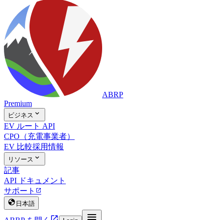
ABRP
Premium

ビジネス
EV ルート API
CPO（充電事業者）
EV 比較
採用情報

リソース
記事
API ドキュメント
サポート


日本語

