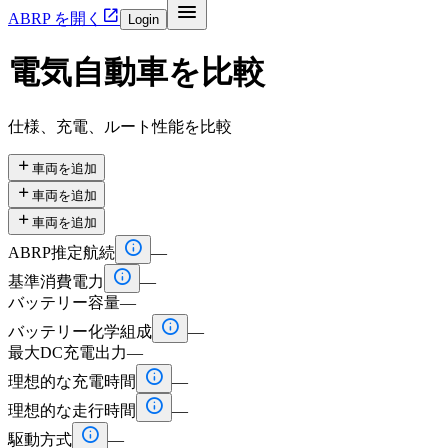


ABRP を開く
Login
電気自動車を比較
仕様、充電、ルート性能を比較

車両を追加

車両を追加

車両を追加

ABRP推定航続
—

基準消費電力
—
バッテリー容量
—

バッテリー化学組成
—
最大DC充電出力
—

理想的な充電時間
—

理想的な走行時間
—

駆動方式
—