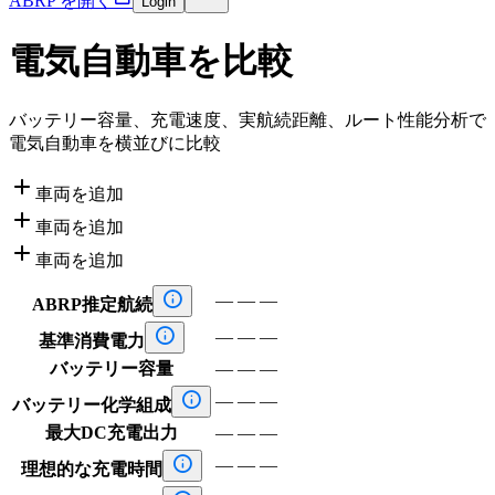
ABRP を開く
Login
電気自動車を比較
バッテリー容量、充電速度、実航続距離、ルート性能分析で
電気自動車を横並びに比較

車両を追加

車両を追加

車両を追加

—
—
—
ABRP推定航続

—
—
—
基準消費電力
バッテリー容量
—
—
—

—
—
—
バッテリー化学組成
最大DC充電出力
—
—
—

—
—
—
理想的な充電時間