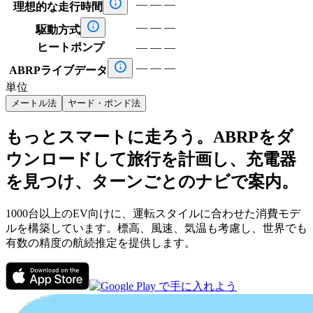

—
—
—
理想的な走行時間

—
—
—
駆動方式
ヒートポンプ
—
—
—

—
—
—
ABRPライブデータ
単位
メートル法
ヤード・ポンド法
もっとスマートに走ろう。ABRPをダ
ウンロードして旅行を計画し、充電器
を見つけ、ターンごとのナビで案内。
1000台以上のEV向けに、運転スタイルに合わせた消費モデ
ルを構築しています。標高、風速、気温も考慮し、世界でも
有数の精度の航続推定を提供します。