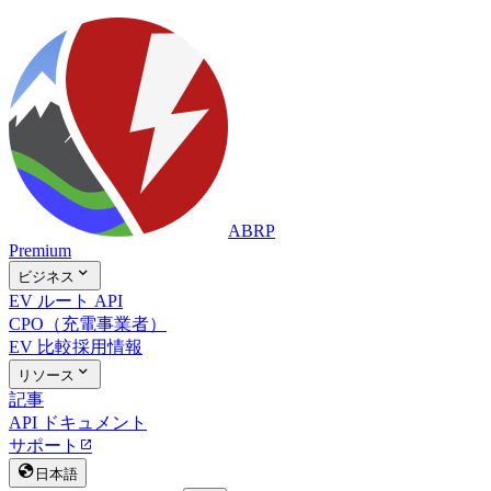
ABRP
Premium

ビジネス
EV ルート API
CPO（充電事業者）
EV 比較
採用情報

リソース
記事
API ドキュメント
サポート


日本語