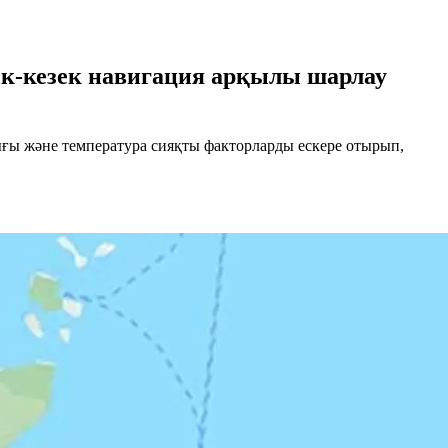
ек-кезек навигация арқылы шарлау
мдығы және температура сияқты факторларды ескере отырып,