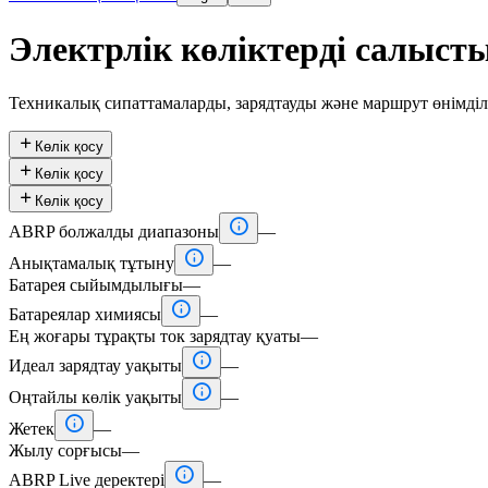
Электрлік көліктерді салыст
Техникалық сипаттамаларды, зарядтауды және маршрут өнімді

Көлік қосу

Көлік қосу

Көлік қосу

ABRP болжалды диапазоны
—

Анықтамалық тұтыну
—
Батарея сыйымдылығы
—

Батареялар химиясы
—
Ең жоғары тұрақты ток зарядтау қуаты
—

Идеал зарядтау уақыты
—

Оңтайлы көлік уақыты
—

Жетек
—
Жылу сорғысы
—

ABRP Live деректері
—