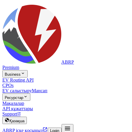
ABRP
Premium

Business
EV Routing API
CPOs
EV салыстыру
Мансап

Ресурстар
Мақалалар
API құжаттары
Support


Қазақша


ABRP іске қосыңыз
Login