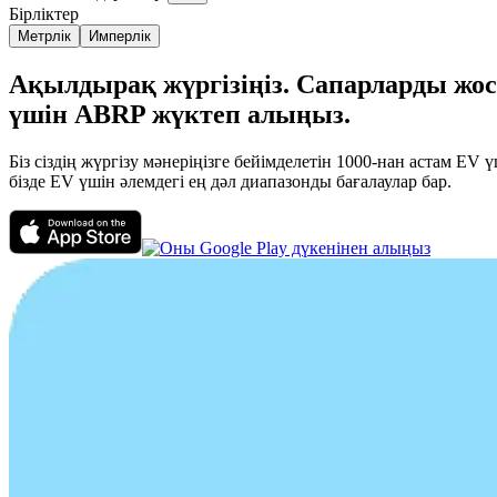
Бірліктер
Метрлік
Имперлік
Ақылдырақ жүргізіңіз. Сапарларды жос
үшін ABRP жүктеп алыңыз.
Біз сіздің жүргізу мәнеріңізге бейімделетін 1000-нан астам E
бізде EV үшін әлемдегі ең дәл диапазонды бағалаулар бар.