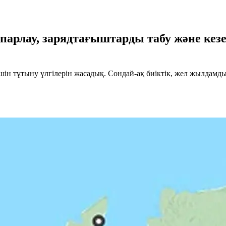
парлау, зарядтағыштарды табу және кез
V үшін тұтыну үлгілерін жасадық. Сондай-ақ биіктік, жел жылда