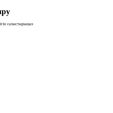
ыру
лігін салыстырыңыз