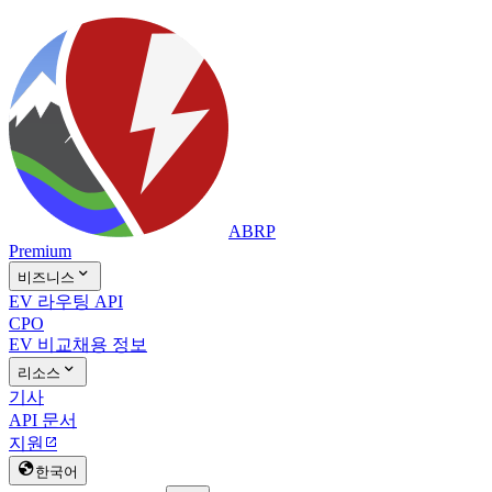
ABRP
Premium

비즈니스
EV 라우팅 API
CPO
EV 비교
채용 정보

리소스
기사
API 문서
지원


한국어