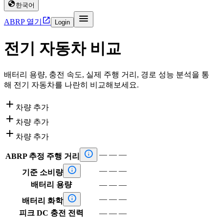

한국어


ABRP 열기
Login
전기 자동차 비교
배터리 용량, 충전 속도, 실제 주행 거리, 경로 성능 분석을 통
해 전기 자동차를 나란히 비교해보세요.

차량 추가

차량 추가

차량 추가

—
—
—
ABRP 추정 주행 거리

—
—
—
기준 소비량
배터리 용량
—
—
—

—
—
—
배터리 화학
피크 DC 충전 전력
—
—
—