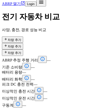


ABRP 열기
Login
전기 자동차 비교
사양, 충전, 경로 성능 비교

차량 추가

차량 추가

차량 추가

ABRP 추정 주행 거리
—

기준 소비량
—
배터리 용량
—

배터리 화학
—
피크 DC 충전 전력
—

이상적인 충전 시간
—

이상적인 운전 시간
—

구동계
—