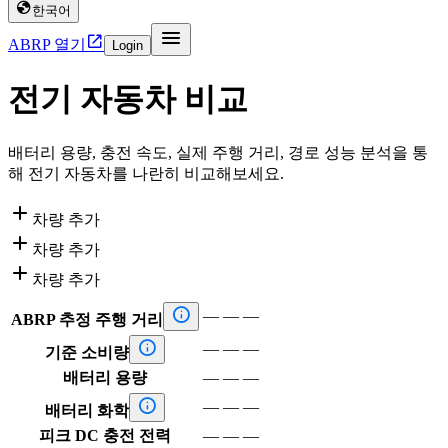

한국어


ABRP 열기
Login
전기 자동차 비교
배터리 용량, 충전 속도, 실제 주행 거리, 경로 성능 분석을 통
해 전기 자동차를 나란히 비교해보세요.

차량 추가

차량 추가

차량 추가

—
—
—
ABRP 추정 주행 거리

—
—
—
기준 소비량
배터리 용량
—
—
—

—
—
—
배터리 화학
피크 DC 충전 전력
—
—
—