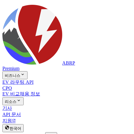
ABRP
Premium

비즈니스
EV 라우팅 API
CPO
EV 비교
채용 정보

리소스
기사
API 문서
지원


한국어