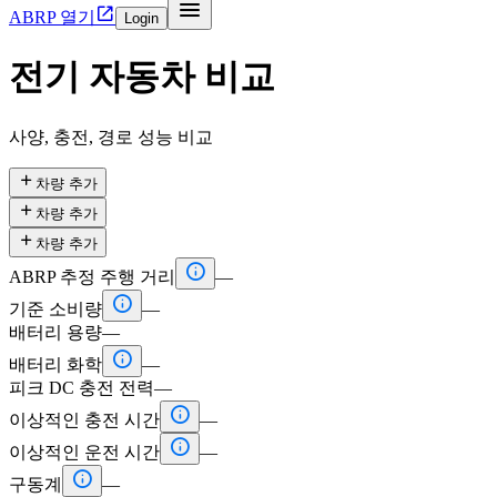


ABRP 열기
Login
전기 자동차 비교
사양, 충전, 경로 성능 비교

차량 추가

차량 추가

차량 추가

ABRP 추정 주행 거리
—

기준 소비량
—
배터리 용량
—

배터리 화학
—
피크 DC 충전 전력
—

이상적인 충전 시간
—

이상적인 운전 시간
—

구동계
—