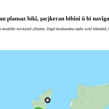
n plansaz bikî, şarjkeran bibînî û bi navîg
n modelên xerckirinê çêkirine. Digel hesibandina tiştên wekî bilindahî,