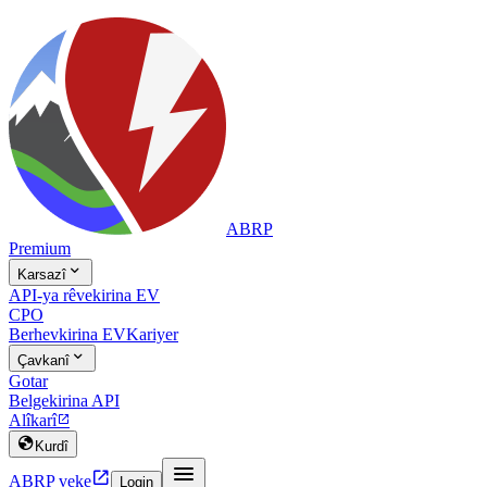
ABRP
Premium

Karsazî
API-ya rêvekirina EV
CPO
Berhevkirina EV
Kariyer

Çavkanî
Gotar
Belgekirina API
Alîkarî


Kurdî


ABRP veke
Login