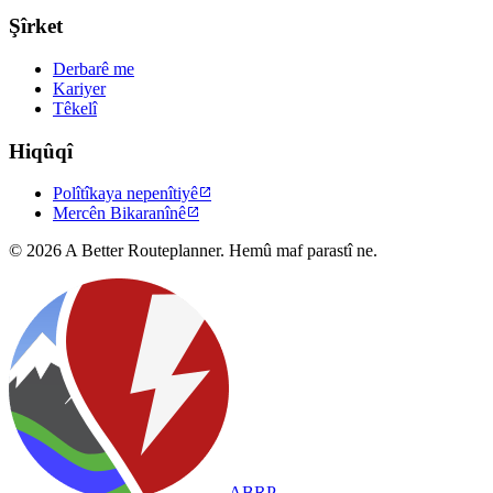
Şîrket
Derbarê me
Kariyer
Têkelî
Hiqûqî
Polîtîkaya nepenîtiyê

Mercên Bikaranînê

© 2026 A Better Routeplanner. Hemû maf parastî ne.
ABRP