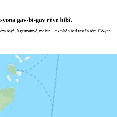
asyona gav-bi-gav rêve bibî.
 leza bayê, û germahiyê, me hin ji texmînên herî rast ên rêza EV-yan