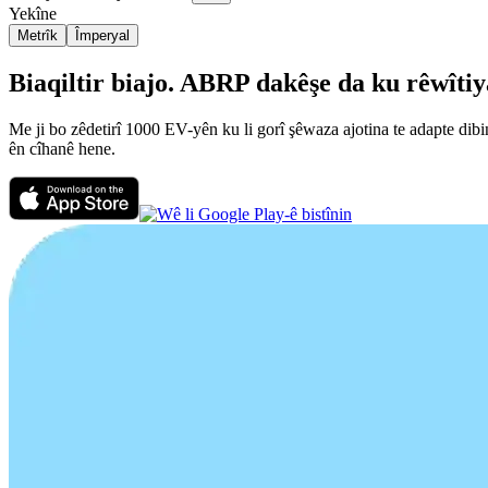
Yekîne
Metrîk
Împeryal
Biaqiltir biajo. ABRP dakêşe da ku rêwîtiya
Me ji bo zêdetirî 1000 EV-yên ku li gorî şêwaza ajotina te adapte dibi
ên cîhanê hene.