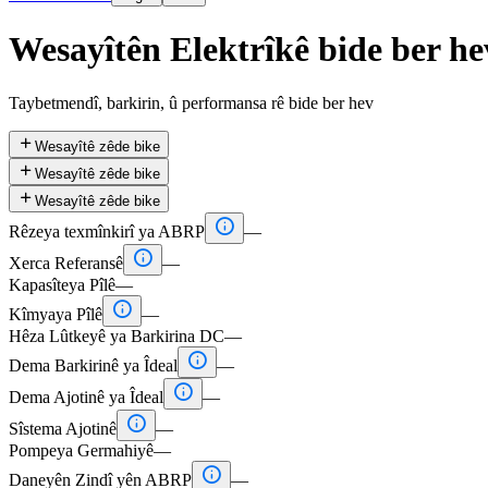
Wesayîtên Elektrîkê bide ber he
Taybetmendî, barkirin, û performansa rê bide ber hev

Wesayîtê zêde bike

Wesayîtê zêde bike

Wesayîtê zêde bike

Rêzeya texmînkirî ya ABRP
—

Xerca Referansê
—
Kapasîteya Pîlê
—

Kîmyaya Pîlê
—
Hêza Lûtkeyê ya Barkirina DC
—

Dema Barkirinê ya Îdeal
—

Dema Ajotinê ya Îdeal
—

Sîstema Ajotinê
—
Pompeya Germahiyê
—

Daneyên Zindî yên ABRP
—