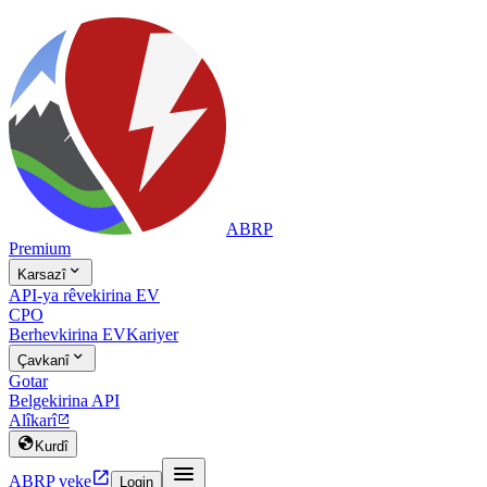
ABRP
Premium

Karsazî
API-ya rêvekirina EV
CPO
Berhevkirina EV
Kariyer

Çavkanî
Gotar
Belgekirina API
Alîkarî


Kurdî


ABRP veke
Login