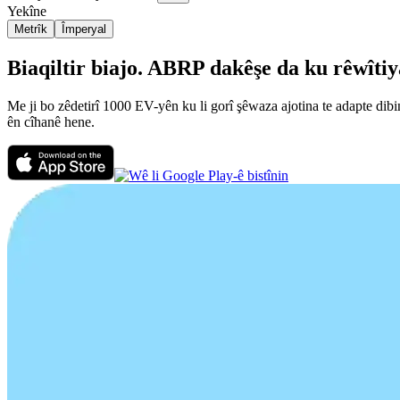
Yekîne
Metrîk
Împeryal
Biaqiltir biajo. ABRP dakêşe da ku rêwîtiya
Me ji bo zêdetirî 1000 EV-yên ku li gorî şêwaza ajotina te adapte dibi
ên cîhanê hene.