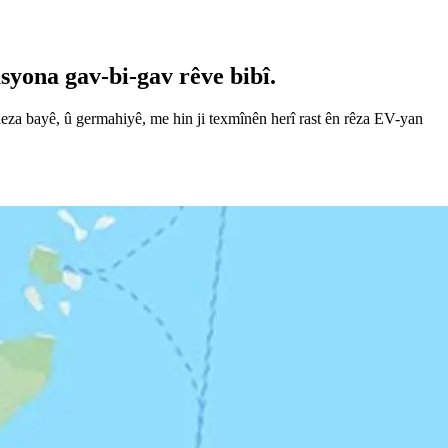
asyona gav-bi-gav rêve bibî.
 leza bayê, û germahiyê, me hin ji texmînên herî rast ên rêza EV-yan