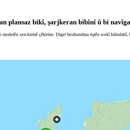
n plansaz bikî, şarjkeran bibînî û bi navîg
n modelên xerckirinê çêkirine. Digel hesibandina tiştên wekî bilindahî,