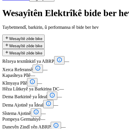
Wesayîtên Elektrîkê bide ber he
Taybetmendî, barkirin, û performansa rê bide ber hev

Wesayîtê zêde bike

Wesayîtê zêde bike

Wesayîtê zêde bike

Rêzeya texmînkirî ya ABRP
—

Xerca Referansê
—
Kapasîteya Pîlê
—

Kîmyaya Pîlê
—
Hêza Lûtkeyê ya Barkirina DC
—

Dema Barkirinê ya Îdeal
—

Dema Ajotinê ya Îdeal
—

Sîstema Ajotinê
—
Pompeya Germahiyê
—

Daneyên Zindî yên ABRP
—