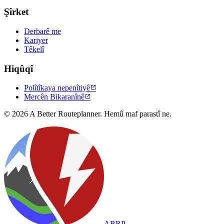
Şîrket
Derbarê me
Kariyer
Têkelî
Hiqûqî
Polîtîkaya nepenîtiyê

Mercên Bikaranînê

© 2026 A Better Routeplanner. Hemû maf parastî ne.
ABRP