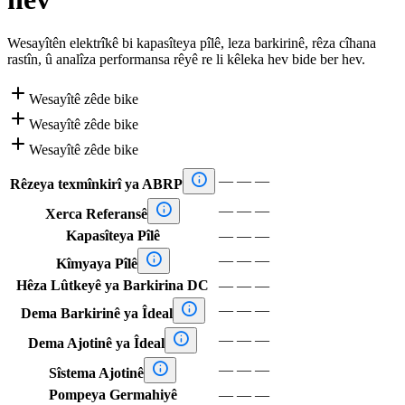
Wesayîtên elektrîkê bi kapasîteya pîlê, leza barkirinê, rêza cîhana
rastîn, û analîza performansa rêyê re li kêleka hev bide ber hev.

Wesayîtê zêde bike

Wesayîtê zêde bike

Wesayîtê zêde bike

—
—
—
Rêzeya texmînkirî ya ABRP

—
—
—
Xerca Referansê
Kapasîteya Pîlê
—
—
—

—
—
—
Kîmyaya Pîlê
Hêza Lûtkeyê ya Barkirina DC
—
—
—

—
—
—
Dema Barkirinê ya Îdeal

—
—
—
Dema Ajotinê ya Îdeal

—
—
—
Sîstema Ajotinê
Pompeya Germahiyê
—
—
—