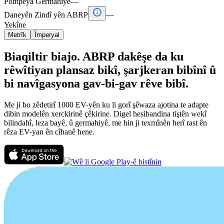
Pompeya Germahiyê
—

Daneyên Zindî yên ABRP
—
Yekîne
Metrîk
Împeryal
Biaqiltir biajo. ABRP dakêşe da ku
rêwîtiyan plansaz bikî, şarjkeran bibînî û
bi navîgasyona gav-bi-gav rêve bibî.
Me ji bo zêdetirî 1000 EV-yên ku li gorî şêwaza ajotina te adapte
dibin modelên xerckirinê çêkirine. Digel hesibandina tiştên wekî
bilindahî, leza bayê, û germahiyê, me hin ji texmînên herî rast ên
rêza EV-yan ên cîhanê hene.