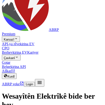
ABRP
Premium

Karsazî
API-ya rêvekirina EV
CPO
Berhevkirina EV
Kariyer

Çavkanî
Gotar
Belgekirina API
Alîkarî


Kurdî


ABRP veke
Login
Wesayîtên Elektrîkê bide ber
hev