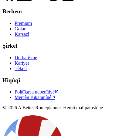
Berhem
Premium
Gotar
Karsazî
Şîrket
Derbarê me
Kariyer
Têkelî
Hiqûqî
Polîtîkaya nepenîtiyê

Mercên Bikaranînê

© 2026 A Better Routeplanner. Hemû maf parastî ne.