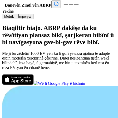

—
—
—
Daneyên Zindî yên ABRP
Yekîne
Metrîk
Împeryal
Biaqiltir biajo. ABRP dakêşe da ku
rêwîtiyan plansaz bikî, şarjkeran bibînî û
bi navîgasyona gav-bi-gav rêve bibî.
Me ji bo zêdetirî 1000 EV-yên ku li gorî şêwaza ajotina te adapte
dibin modelên xerckirinê çêkirine. Digel hesibandina tiştên wekî
bilindahî, leza bayê, û germahiyê, me hin ji texmînên herî rast ên
rêza EV-yan ên cîhanê hene.