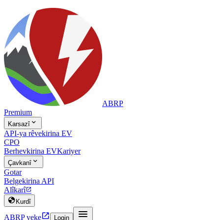
ABRP
Premium

Karsazî
API-ya rêvekirina EV
CPO
Berhevkirina EV
Kariyer

Çavkanî
Gotar
Belgekirina API
Alîkarî


Kurdî


ABRP veke
Login