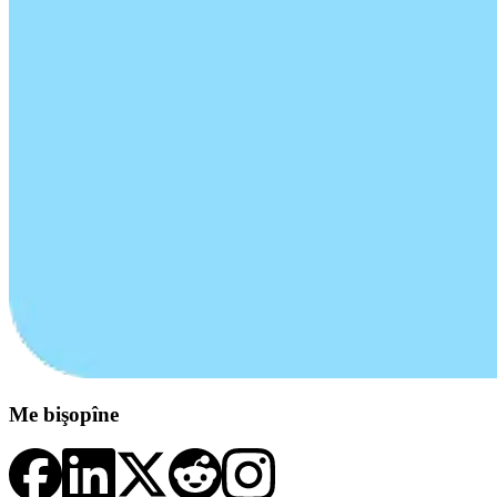
Me bişopîne