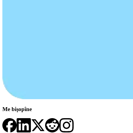
Me bişopîne