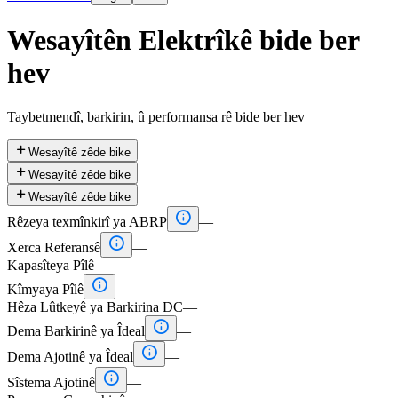
Wesayîtên Elektrîkê bide ber
hev
Taybetmendî, barkirin, û performansa rê bide ber hev

Wesayîtê zêde bike

Wesayîtê zêde bike

Wesayîtê zêde bike

Rêzeya texmînkirî ya ABRP
—

Xerca Referansê
—
Kapasîteya Pîlê
—

Kîmyaya Pîlê
—
Hêza Lûtkeyê ya Barkirina DC
—

Dema Barkirinê ya Îdeal
—

Dema Ajotinê ya Îdeal
—

Sîstema Ajotinê
—