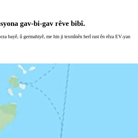
asyona gav-bi-gav rêve bibî.
 leza bayê, û germahiyê, me hin ji texmînên herî rast ên rêza EV-yan