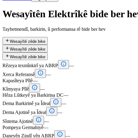
Wesayîtên Elektrîkê bide ber he
Taybetmendî, barkirin, û performansa rê bide ber hev

Wesayîtê zêde bike

Wesayîtê zêde bike

Wesayîtê zêde bike

Rêzeya texmînkirî ya ABRP
—

Xerca Referansê
—
Kapasîteya Pîlê
—

Kîmyaya Pîlê
—
Hêza Lûtkeyê ya Barkirina DC
—

Dema Barkirinê ya Îdeal
—

Dema Ajotinê ya Îdeal
—

Sîstema Ajotinê
—
Pompeya Germahiyê
—

Daneyên Zindî yên ABRP
—