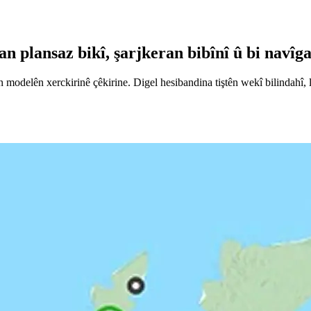
n plansaz bikî, şarjkeran bibînî û bi navîg
n modelên xerckirinê çêkirine. Digel hesibandina tiştên wekî bilindahî,