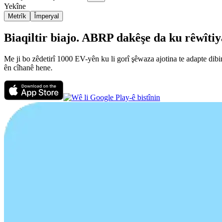
Yekîne
Metrîk
Împeryal
Biaqiltir biajo. ABRP dakêşe da ku rêwîtiya
Me ji bo zêdetirî 1000 EV-yên ku li gorî şêwaza ajotina te adapte dibi
ên cîhanê hene.