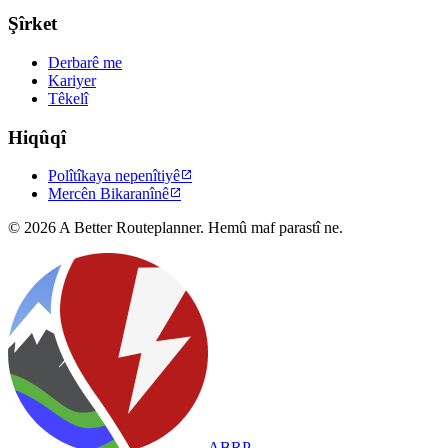
Şîrket
Derbarê me
Kariyer
Têkelî
Hiqûqî
Polîtîkaya nepenîtiyê

Mercên Bikaranînê

© 2026 A Better Routeplanner. Hemû maf parastî ne.
ABRP