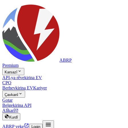
ABRP
Premium

Karsazî
API-ya rêvekirina EV
CPO
Berhevkirina EV
Kariyer

Çavkanî
Gotar
Belgekirina API
Alîkarî


Kurdî


ABRP veke
Login