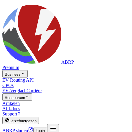
ABRP
Premium

Business
EV Routing API
CPOs
EV-Verglach
Carrière

Ressourcen
Artikelen
API-docs
Support


Lëtzebuergesch


ABRP starten
Login