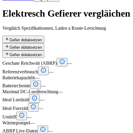
Elektresch Gefierer vergläichen
Vergläich Spezifikatiounen, Laden a Route-Leeschtung

Gefier dobäisetzen

Gefier dobäisetzen

Gefier dobäisetzen

Geschate Reichwäit (ABRP)
—

Referenzverbrauch
—
Batteriekapazitéit
—

Batteriechemie
—
Maximal DC-Luedleeschtung
—

Ideal Luedzäit
—

Ideal Fuerzäit
—

Undriff
—
Wärmepompel
—

ABRP Live-Daten
—