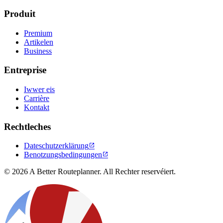
Produit
Premium
Artikelen
Business
Entreprise
Iwwer eis
Carrière
Kontakt
Rechtleches
Dateschutzerklärung

Benotzungsbedingungen

© 2026 A Better Routeplanner. All Rechter reservéiert.