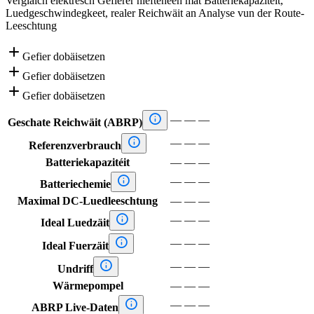
Vergläich elektresch Gefierer niefteneen mat Batteriekapazitéit,
Luedgeschwindegkeet, realer Reichwäit an Analyse vun der Route-
Leeschtung

Gefier dobäisetzen

Gefier dobäisetzen

Gefier dobäisetzen

—
—
—
Geschate Reichwäit (ABRP)

—
—
—
Referenzverbrauch
Batteriekapazitéit
—
—
—

—
—
—
Batteriechemie
Maximal DC-Luedleeschtung
—
—
—

—
—
—
Ideal Luedzäit

—
—
—
Ideal Fuerzäit

—
—
—
Undriff
Wärmepompel
—
—
—

—
—
—
ABRP Live-Daten