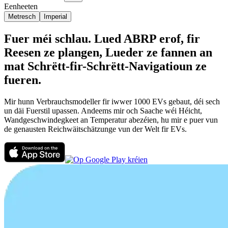
Eenheeten
Metresch
Imperial
Fuer méi schlau. Lued ABRP erof, fir
Reesen ze plangen, Lueder ze fannen an
mat Schrëtt-fir-Schrëtt-Navigatioun ze
fueren.
Mir hunn Verbrauchsmodeller fir iwwer 1000 EVs gebaut, déi sech
un däi Fuerstil upassen. Andeems mir och Saache wéi Héicht,
Wandgeschwindegkeet an Temperatur abezéien, hu mir e puer vun
de genausten Reichwäitschätzunge vun der Welt fir EVs.