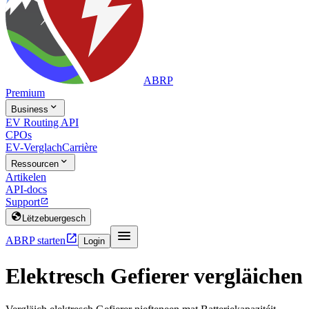
ABRP
Premium

Business
EV Routing API
CPOs
EV-Verglach
Carrière

Ressourcen
Artikelen
API-docs
Support


Lëtzebuergesch


ABRP starten
Login
Elektresch Gefierer vergläichen