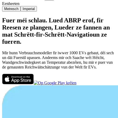
Eenheeten
Metresch
Imperial
Fuer méi schlau. Lued ABRP erof, fir
Reesen ze plangen, Lueder ze fannen an
mat Schrëtt-fir-Schrëtt-Navigatioun ze
fueren.
Mir hunn Verbrauchsmodeller fir iwwer 1000 EVs gebaut, déi sech
un däi Fuerstil upassen. Andeems mir och Saache wéi Héicht,
Wandgeschwindegkeet an Temperatur abezéien, hu mir e puer vun
de genausten Reichwäitschätzunge vun der Welt fir EVs.