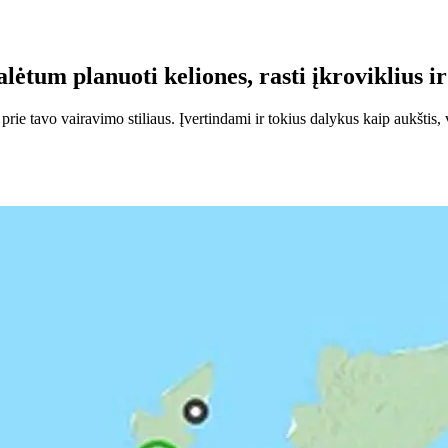
ėtum planuoti keliones, rasti įkroviklius ir
e tavo vairavimo stiliaus. Įvertindami ir tokius dalykus kaip aukštis, v