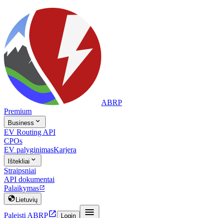
ABRP
Premium

Business
EV Routing API
CPOs
EV palyginimas
Karjera

Ištekliai
Straipsniai
API dokumentai
Palaikymas


Lietuvių


Paleisti ABRP
Login