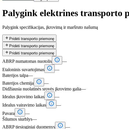
Palygink elektrines transporto 
Palygink specifikacijas, įkrovimą ir maršruto našumą

Pridėti transporto priemonę

Pridėti transporto priemonę

Pridėti transporto priemonę

ABRP numatomas nuotolis
—

Etaloninis suvartojimas
—
Baterijos talpa
—

Baterijos chemija
—
Didžiausia nuolatinės srovės įkrovimo galia
—

Idealus įkrovimo laikas
—

Idealus vairavimo laikas
—

Pavara
—
Šilumos siurblys
—

ABRP tiesioginiai duomenys
—