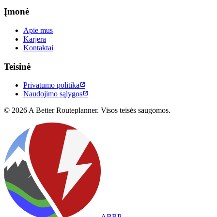
Įmonė
Apie mus
Karjera
Kontaktai
Teisinė
Privatumo politika

Naudojimo sąlygos

© 2026 A Better Routeplanner. Visos teisės saugomos.
ABRP