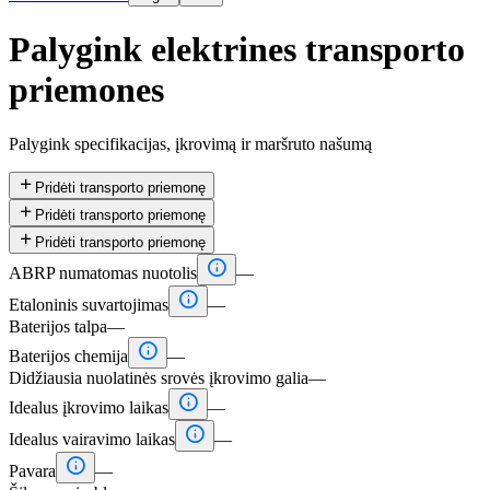
Palygink elektrines transporto
priemones
Palygink specifikacijas, įkrovimą ir maršruto našumą

Pridėti transporto priemonę

Pridėti transporto priemonę

Pridėti transporto priemonę

ABRP numatomas nuotolis
—

Etaloninis suvartojimas
—
Baterijos talpa
—

Baterijos chemija
—
Didžiausia nuolatinės srovės įkrovimo galia
—

Idealus įkrovimo laikas
—

Idealus vairavimo laikas
—

Pavara
—