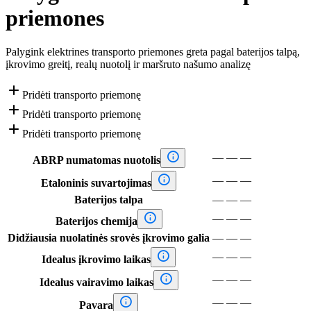
priemones
Palygink elektrines transporto priemones greta pagal baterijos talpą,
įkrovimo greitį, realų nuotolį ir maršruto našumo analizę

Pridėti transporto priemonę

Pridėti transporto priemonę

Pridėti transporto priemonę

—
—
—
ABRP numatomas nuotolis

—
—
—
Etaloninis suvartojimas
Baterijos talpa
—
—
—

—
—
—
Baterijos chemija
Didžiausia nuolatinės srovės įkrovimo galia
—
—
—

—
—
—
Idealus įkrovimo laikas

—
—
—
Idealus vairavimo laikas

—
—
—
Pavara