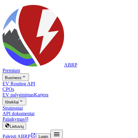
ABRP
Premium

Business
EV Routing API
CPOs
EV palyginimas
Karjera

Ištekliai
Straipsniai
API dokumentai
Palaikymas


Lietuvių


Paleisti ABRP
Login