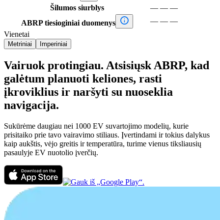
Šilumos siurblys
—
—
—

—
—
—
ABRP tiesioginiai duomenys
Vienetai
Metriniai
Imperiniai
Vairuok protingiau. Atsisiųsk ABRP, kad
galėtum planuoti keliones, rasti
įkroviklius ir naršyti su nuoseklia
navigacija.
Sukūrėme daugiau nei 1000 EV suvartojimo modelių, kurie
prisitaiko prie tavo vairavimo stiliaus. Įvertindami ir tokius dalykus
kaip aukštis, vėjo greitis ir temperatūra, turime vienus tiksliausių
pasaulyje EV nuotolio įverčių.