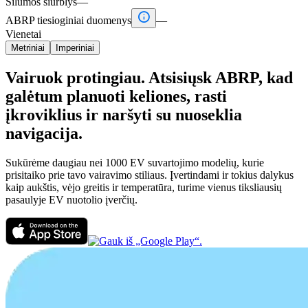
Šilumos siurblys
—

ABRP tiesioginiai duomenys
—
Vienetai
Metriniai
Imperiniai
Vairuok protingiau. Atsisiųsk ABRP, kad
galėtum planuoti keliones, rasti
įkroviklius ir naršyti su nuoseklia
navigacija.
Sukūrėme daugiau nei 1000 EV suvartojimo modelių, kurie
prisitaiko prie tavo vairavimo stiliaus. Įvertindami ir tokius dalykus
kaip aukštis, vėjo greitis ir temperatūra, turime vienus tiksliausių
pasaulyje EV nuotolio įverčių.