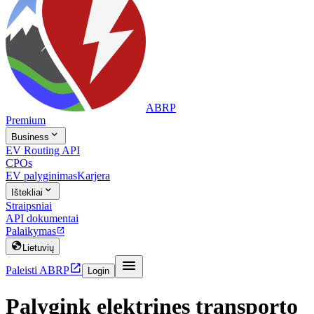
ABRP
Premium

Business
EV Routing API
CPOs
EV palyginimas
Karjera

Ištekliai
Straipsniai
API dokumentai
Palaikymas


Lietuvių


Paleisti ABRP
Login
Palygink elektrines transporto