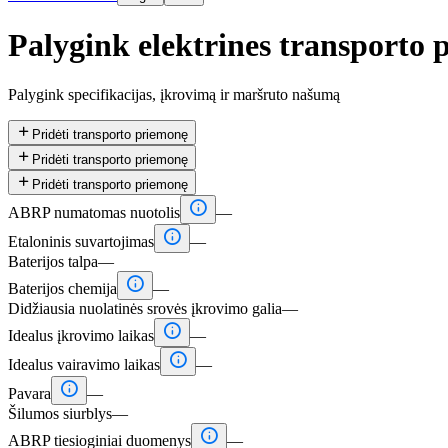
Palygink elektrines transporto 
Palygink specifikacijas, įkrovimą ir maršruto našumą

Pridėti transporto priemonę

Pridėti transporto priemonę

Pridėti transporto priemonę

ABRP numatomas nuotolis
—

Etaloninis suvartojimas
—
Baterijos talpa
—

Baterijos chemija
—
Didžiausia nuolatinės srovės įkrovimo galia
—

Idealus įkrovimo laikas
—

Idealus vairavimo laikas
—

Pavara
—
Šilumos siurblys
—

ABRP tiesioginiai duomenys
—