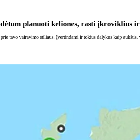
ėtum planuoti keliones, rasti įkroviklius ir
e tavo vairavimo stiliaus. Įvertindami ir tokius dalykus kaip aukštis, v