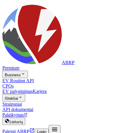
ABRP
Premium

Business
EV Routing API
CPOs
EV palyginimas
Karjera

Ištekliai
Straipsniai
API dokumentai
Palaikymas


Lietuvių


Paleisti ABRP
Login