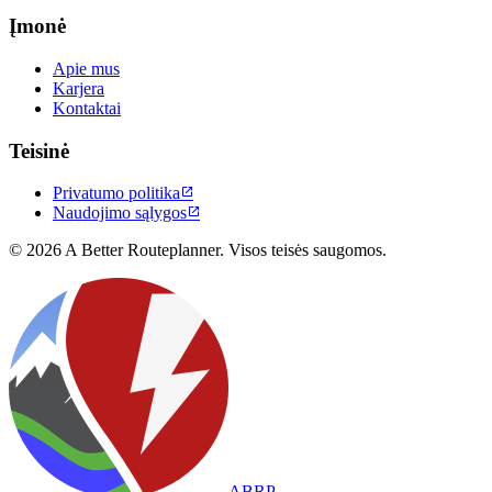
Įmonė
Apie mus
Karjera
Kontaktai
Teisinė
Privatumo politika

Naudojimo sąlygos

© 2026 A Better Routeplanner. Visos teisės saugomos.
ABRP