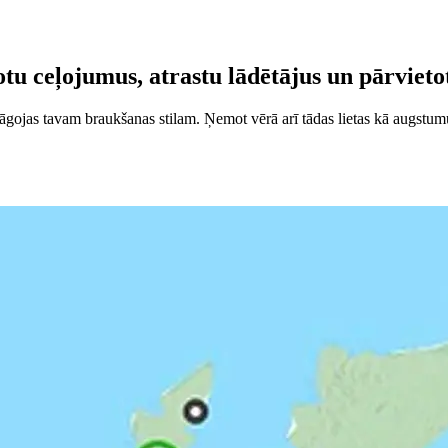
u ceļojumus, atrastu lādētājus un pārvietot
gojas tavam braukšanas stilam. Ņemot vērā arī tādas lietas kā augstum