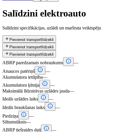
Salīdzini elektroauto
Salīdzini specifikācijas, uzlādi un maršruta veiktspēju

Pievienot transportlīdzekli

Pievienot transportlīdzekli

Pievienot transportlīdzekli

ABRP paredzamais nobraukums
—

Atsauces patēriņš
—
Akumulatora ietilpība
—

Akumulatora ķīmija
—
Maksimālā līdzstrāvas uzlādes jauda
—

Ideāls uzlādes laiks
—

Ideāls braukšanas laiks
—

Piedziņa
—
Siltumsūknis
—

ABRP tiešraides dati
—