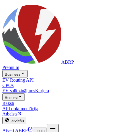
ABRP
Premium

Business
EV Routing API
CPOs
EV salīdzinājums
Karjera

Resursi
Raksti
API dokumentācija
Atbalsts


Latviešu


Atvērt ABRP
Login