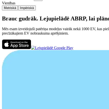
Vienības
Metriskā
Impēriskā
Brauc gudrāk. Lejupielādē ABRP, lai plānot
Mēs esam izveidojuši patēriņa modeļus vairāk nekā 1000 EV, kas pielā
precīzākajiem EV nobraukuma aprēķiniem.