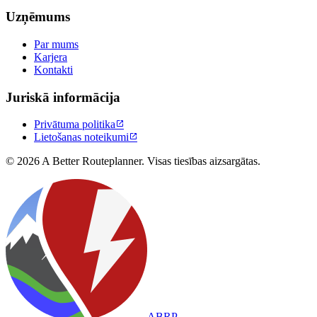
Uzņēmums
Par mums
Karjera
Kontakti
Juriskā informācija
Privātuma politika

Lietošanas noteikumi

© 2026 A Better Routeplanner. Visas tiesības aizsargātas.
ABRP