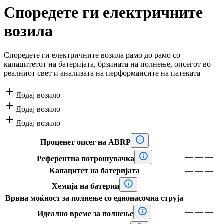
Споредете ги електричните
возила
Споредете ги електричните возила рамо до рамо со
капацитетот на батеријата, брзината на полнење, опсегот во
реалниот свет и анализата на перформансите на патеката

Додај возило

Додај возило

Додај возило

—
—
—
Проценет опсег на ABRP

—
—
—
Референтна потрошувачка
Капацитет на батеријата
—
—
—

—
—
—
Хемија на батерии
Врвна моќност за полнење со еднонасочна струја
—
—
—

—
—
—
Идеално време за полнење