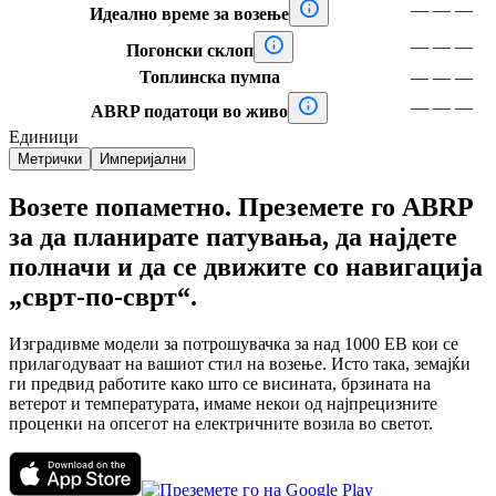

—
—
—
Идеално време за возење

—
—
—
Погонски склоп
Топлинска пумпа
—
—
—

—
—
—
ABRP податоци во живо
Единици
Метрички
Империјални
Возете попаметно. Преземете го ABRP
за да планирате патувања, да најдете
полначи и да се движите со навигација
„сврт-по-сврт“.
Изградивме модели за потрошувачка за над 1000 ЕВ кои се
прилагодуваат на вашиот стил на возење. Исто така, земајќи
ги предвид работите како што се висината, брзината на
ветерот и температурата, имаме некои од најпрецизните
проценки на опсегот на електричните возила во светот.