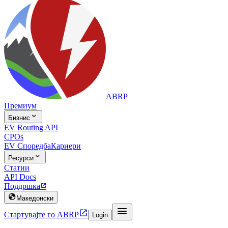
ABRP
Премиум

Бизнис
EV Routing API
CPOs
EV Споредба
Кариери

Ресурси
Статии
API Docs
Поддршка


Македонски


Стартувајте го ABRP
Login