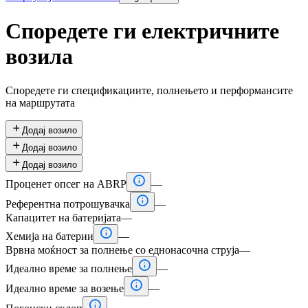
Споредете ги електричните
возила
Споредете ги спецификациите, полнењето и перформансите
на маршрутата

Додај возило

Додај возило

Додај возило

Проценет опсег на ABRP
—

Референтна потрошувачка
—
Капацитет на батеријата
—

Хемија на батерии
—
Врвна моќност за полнење со еднонасочна струја
—

Идеално време за полнење
—

Идеално време за возење
—
