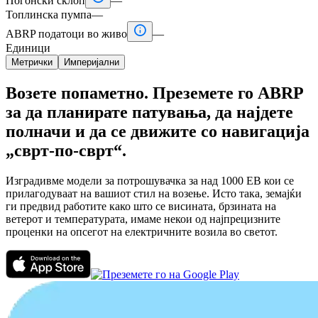
Погонски склоп
—
Топлинска пумпа
—

ABRP податоци во живо
—
Единици
Метрички
Империјални
Возете попаметно. Преземете го ABRP
за да планирате патувања, да најдете
полначи и да се движите со навигација
„сврт-по-сврт“.
Изградивме модели за потрошувачка за над 1000 ЕВ кои се
прилагодуваат на вашиот стил на возење. Исто така, земајќи
ги предвид работите како што се висината, брзината на
ветерот и температурата, имаме некои од најпрецизните
проценки на опсегот на електричните возила во светот.