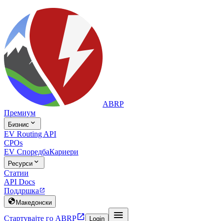
ABRP
Премиум

Бизнис
EV Routing API
CPOs
EV Споредба
Кариери

Ресурси
Статии
API Docs
Поддршка


Македонски


Стартувајте го ABRP
Login