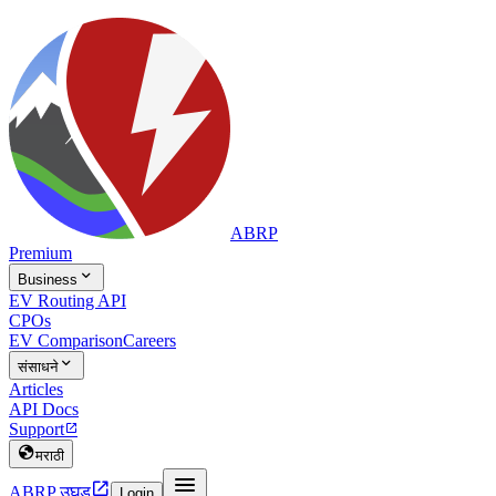
ABRP
Premium

Business
EV Routing API
CPOs
EV Comparison
Careers

संसाधने
Articles
API Docs
Support


मराठी


ABRP उघड
Login