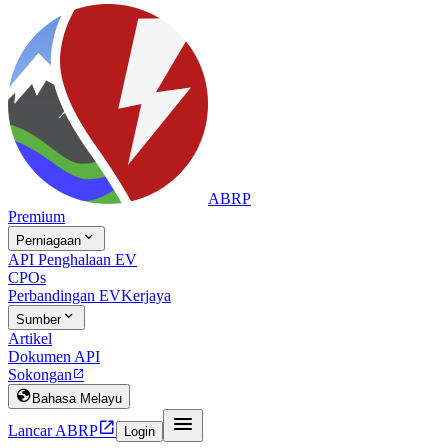
ABRP
Premium

Perniagaan
API Penghalaan EV
CPOs
Perbandingan EV
Kerjaya

Sumber
Artikel
Dokumen API
Sokongan


Bahasa Melayu


Lancar ABRP
Login