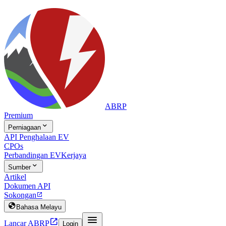
ABRP
Premium

Perniagaan
API Penghalaan EV
CPOs
Perbandingan EV
Kerjaya

Sumber
Artikel
Dokumen API
Sokongan


Bahasa Melayu


Lancar ABRP
Login