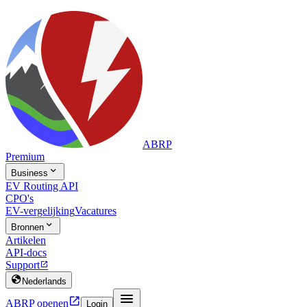
ABRP
Premium

Business
EV Routing API
CPO's
EV-vergelijking
Vacatures

Bronnen
Artikelen
API-docs
Support


Nederlands


ABRP openen
Login