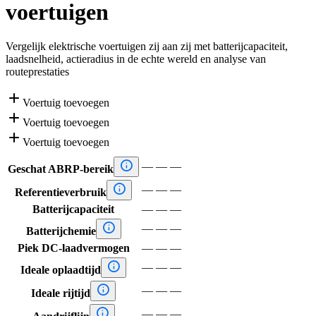
voertuigen
Vergelijk elektrische voertuigen zij aan zij met batterijcapaciteit,
laadsnelheid, actieradius in de echte wereld en analyse van
routeprestaties

Voertuig toevoegen

Voertuig toevoegen

Voertuig toevoegen

—
—
—
Geschat ABRP-bereik

—
—
—
Referentieverbruik
Batterijcapaciteit
—
—
—

—
—
—
Batterijchemie
Piek DC-laadvermogen
—
—
—

—
—
—
Ideale oplaadtijd

—
—
—
Ideale rijtijd

—
—
—