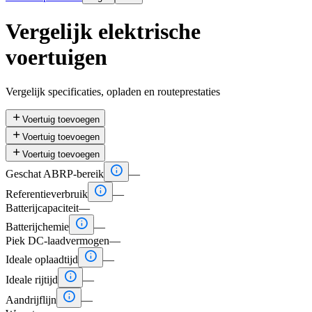
Vergelijk elektrische
voertuigen
Vergelijk specificaties, opladen en routeprestaties

Voertuig toevoegen

Voertuig toevoegen

Voertuig toevoegen

Geschat ABRP-bereik
—

Referentieverbruik
—
Batterijcapaciteit
—

Batterijchemie
—
Piek DC-laadvermogen
—

Ideale oplaadtijd
—

Ideale rijtijd
—

Aandrijflijn
—