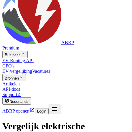
ABRP
Premium

Business
EV Routing API
CPO's
EV-vergelijking
Vacatures

Bronnen
Artikelen
API-docs
Support


Nederlands


ABRP openen
Login
Vergelijk elektrische