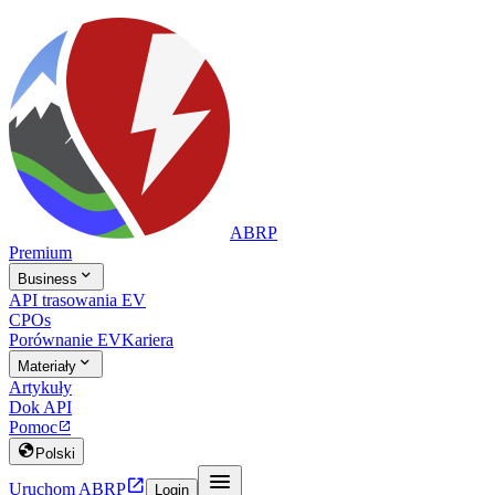
ABRP
Premium

Business
API trasowania EV
CPOs
Porównanie EV
Kariera

Materiały
Artykuły
Dok API
Pomoc


Polski


Uruchom ABRP
Login