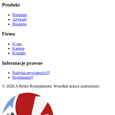
Produkt
Premium
Artykuły
Business
Firma
O nas
Kariera
Kontakt
Informacje prawne
Polityka prywatności

Regulamin

© 2026 A Better Routeplanner. Wszelkie prawa zastrzeżone.