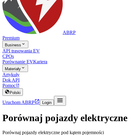
ABRP
Premium

Business
API trasowania EV
CPOs
Porównanie EV
Kariera

Materiały
Artykuły
Dok API
Pomoc


Polski


Uruchom ABRP
Login
Porównaj pojazdy elektryczne
Porównaj pojazdy elektryczne pod kątem pojemności