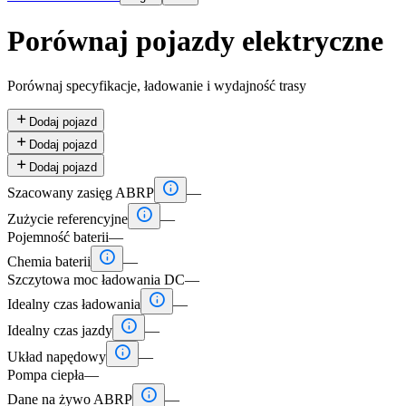
Porównaj pojazdy elektryczne
Porównaj specyfikacje, ładowanie i wydajność trasy

Dodaj pojazd

Dodaj pojazd

Dodaj pojazd

Szacowany zasięg ABRP
—

Zużycie referencyjne
—
Pojemność baterii
—

Chemia baterii
—
Szczytowa moc ładowania DC
—

Idealny czas ładowania
—

Idealny czas jazdy
—

Układ napędowy
—
Pompa ciepła
—

Dane na żywo ABRP
—