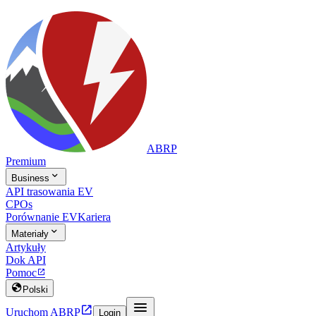
ABRP
Premium

Business
API trasowania EV
CPOs
Porównanie EV
Kariera

Materiały
Artykuły
Dok API
Pomoc


Polski


Uruchom ABRP
Login