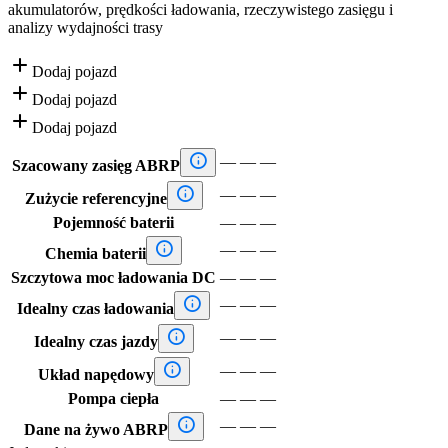
akumulatorów, prędkości ładowania, rzeczywistego zasięgu i
analizy wydajności trasy

Dodaj pojazd

Dodaj pojazd

Dodaj pojazd

—
—
—
Szacowany zasięg ABRP

—
—
—
Zużycie referencyjne
Pojemność baterii
—
—
—

—
—
—
Chemia baterii
Szczytowa moc ładowania DC
—
—
—

—
—
—
Idealny czas ładowania

—
—
—
Idealny czas jazdy

—
—
—
Układ napędowy
Pompa ciepła
—
—
—

—
—
—
Dane na żywo ABRP