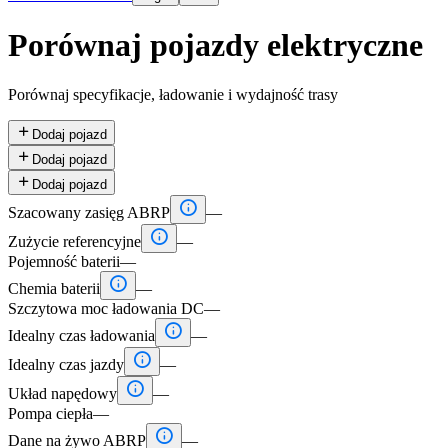
Porównaj pojazdy elektryczne
Porównaj specyfikacje, ładowanie i wydajność trasy

Dodaj pojazd

Dodaj pojazd

Dodaj pojazd

Szacowany zasięg ABRP
—

Zużycie referencyjne
—
Pojemność baterii
—

Chemia baterii
—
Szczytowa moc ładowania DC
—

Idealny czas ładowania
—

Idealny czas jazdy
—

Układ napędowy
—
Pompa ciepła
—

Dane na żywo ABRP
—