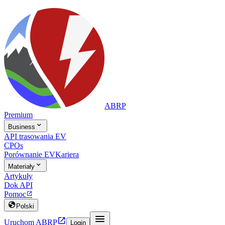
ABRP
Premium

Business
API trasowania EV
CPOs
Porównanie EV
Kariera

Materiały
Artykuły
Dok API
Pomoc


Polski


Uruchom ABRP
Login