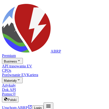
ABRP
Premium

Business
API trasowania EV
CPOs
Porównanie EV
Kariera

Materiały
Artykuły
Dok API
Pomoc


Polski


Uruchom ABRP
Login