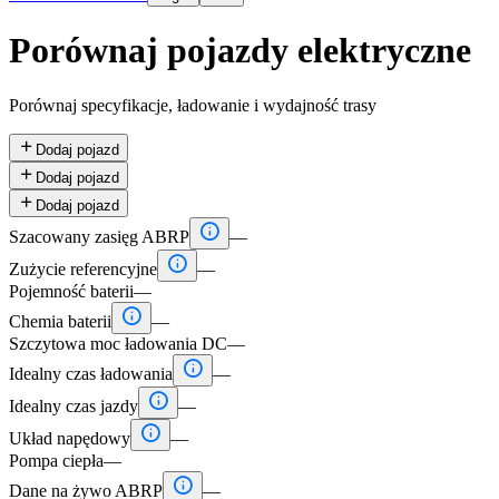
Porównaj pojazdy elektryczne
Porównaj specyfikacje, ładowanie i wydajność trasy

Dodaj pojazd

Dodaj pojazd

Dodaj pojazd

Szacowany zasięg ABRP
—

Zużycie referencyjne
—
Pojemność baterii
—

Chemia baterii
—
Szczytowa moc ładowania DC
—

Idealny czas ładowania
—

Idealny czas jazdy
—

Układ napędowy
—
Pompa ciepła
—

Dane na żywo ABRP
—