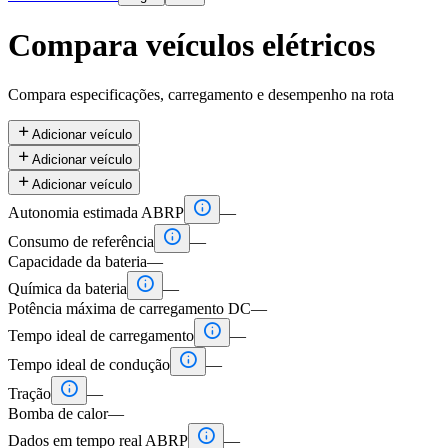
Compara veículos elétricos
Compara especificações, carregamento e desempenho na rota

Adicionar veículo

Adicionar veículo

Adicionar veículo

Autonomia estimada ABRP
—

Consumo de referência
—
Capacidade da bateria
—

Química da bateria
—
Potência máxima de carregamento DC
—

Tempo ideal de carregamento
—

Tempo ideal de condução
—

Tração
—
Bomba de calor
—

Dados em tempo real ABRP
—