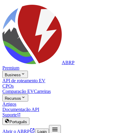
ABRP
Premium

Business
API de roteamento EV
CPOs
Comparação EV
Carreiras

Recursos
Artigos
Documentação API
Suporte


Português


Abrir o ABRP
Login