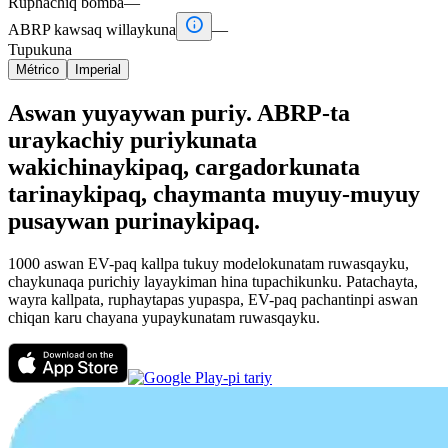
Ruphachiq bomba
—

ABRP kawsaq willaykuna
—
Tupukuna
Métrico
Imperial
Aswan yuyaywan puriy. ABRP-ta
uraykachiy puriykunata
wakichinaykipaq, cargadorkunata
tarinaykipaq, chaymanta muyuy-muyuy
pusaywan purinaykipaq.
1000 aswan EV-paq kallpa tukuy modelokunatam ruwasqayku,
chaykunaqa purichiy layaykiman hina tupachikunku. Patachayta,
wayra kallpata, ruphaytapas yupaspa, EV-paq pachantinpi aswan
chiqan karu chayana yupaykunatam ruwasqayku.