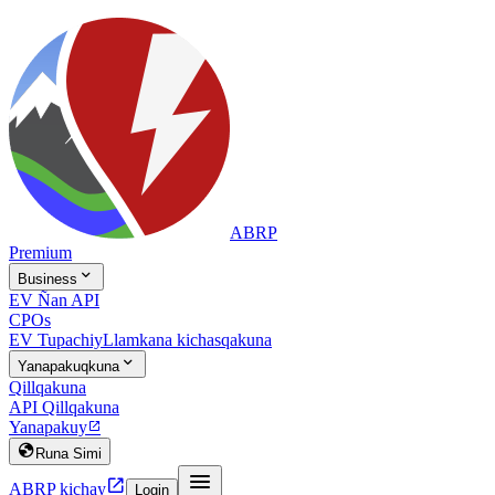
ABRP
Premium

Business
EV Ñan API
CPOs
EV Tupachiy
Llamkana kichasqakuna

Yanapakuqkuna
Qillqakuna
API Qillqakuna
Yanapakuy


Runa Simi


ABRP kichay
Login