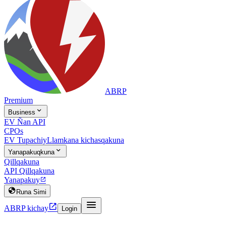
ABRP
Premium

Business
EV Ñan API
CPOs
EV Tupachiy
Llamkana kichasqakuna

Yanapakuqkuna
Qillqakuna
API Qillqakuna
Yanapakuy


Runa Simi


ABRP kichay
Login