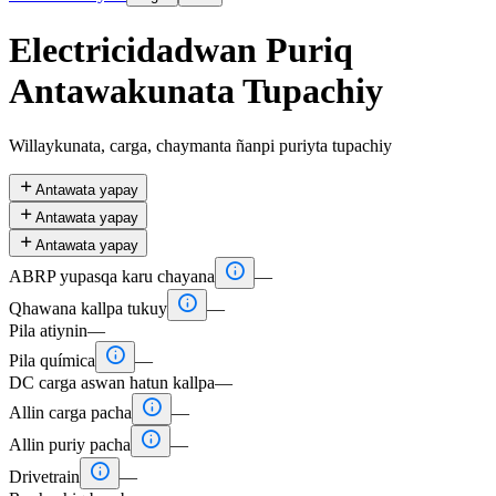
Electricidadwan Puriq
Antawakunata Tupachiy
Willaykunata, carga, chaymanta ñanpi puriyta tupachiy

Antawata yapay

Antawata yapay

Antawata yapay

ABRP yupasqa karu chayana
—

Qhawana kallpa tukuy
—
Pila atiynin
—

Pila química
—
DC carga aswan hatun kallpa
—

Allin carga pacha
—

Allin puriy pacha
—

Drivetrain
—