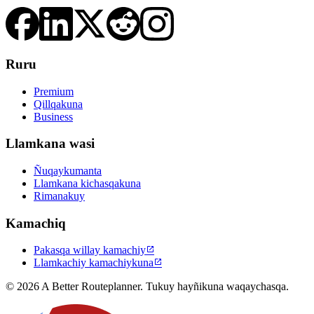
Ruru
Premium
Qillqakuna
Business
Llamkana wasi
Ñuqaykumanta
Llamkana kichasqakuna
Rimanakuy
Kamachiq
Pakasqa willay kamachiy

Llamkachiy kamachiykuna

© 2026 A Better Routeplanner. Tukuy hayñikuna waqaychasqa.