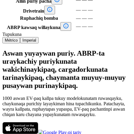
Allin puriy pacha

—
—
—
Drivetrain
Ruphachiq bomba
—
—
—

—
—
—
ABRP kawsaq willaykuna
Tupukuna
Métrico
Imperial
Aswan yuyaywan puriy. ABRP-ta
uraykachiy puriykunata
wakichinaykipaq, cargadorkunata
tarinaykipaq, chaymanta muyuy-muyuy
pusaywan purinaykipaq.
1000 aswan EV-paq kallpa tukuy modelokunatam ruwasqayku,
chaykunaqa purichiy layaykiman hina tupachikunku. Patachayta,
wayra kallpata, ruphaytapas yupaspa, EV-paq pachantinpi aswan
chiqan karu chayana yupaykunatam ruwasqayku.