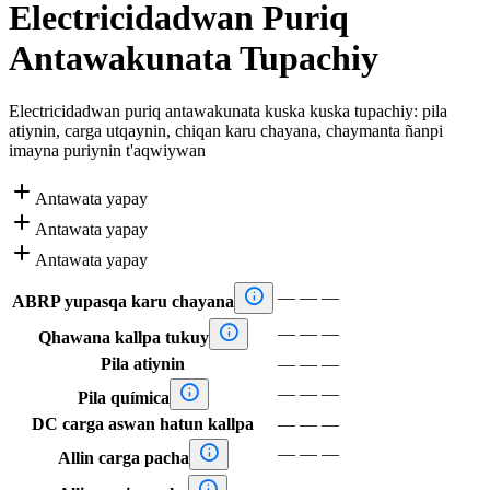
Electricidadwan Puriq
Antawakunata Tupachiy
Electricidadwan puriq antawakunata kuska kuska tupachiy: pila
atiynin, carga utqaynin, chiqan karu chayana, chaymanta ñanpi
imayna puriynin t'aqwiywan

Antawata yapay

Antawata yapay

Antawata yapay

—
—
—
ABRP yupasqa karu chayana

—
—
—
Qhawana kallpa tukuy
Pila atiynin
—
—
—

—
—
—
Pila química
DC carga aswan hatun kallpa
—
—
—

—
—
—
Allin carga pacha

—
—
—