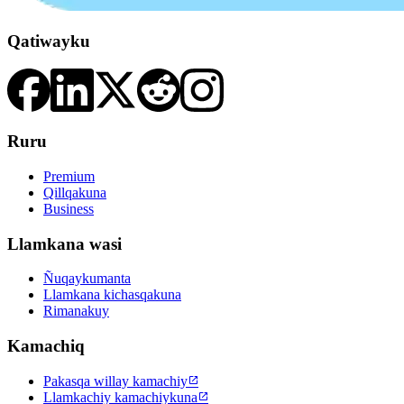
Qatiwayku
Ruru
Premium
Qillqakuna
Business
Llamkana wasi
Ñuqaykumanta
Llamkana kichasqakuna
Rimanakuy
Kamachiq
Pakasqa willay kamachiy

Llamkachiy kamachiykuna
