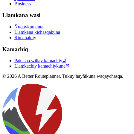
Business
Llamkana wasi
Ñuqaykumanta
Llamkana kichasqakuna
Rimanakuy
Kamachiq
Pakasqa willay kamachiy

Llamkachiy kamachiykuna

© 2026 A Better Routeplanner. Tukuy hayñikuna waqaychasqa.