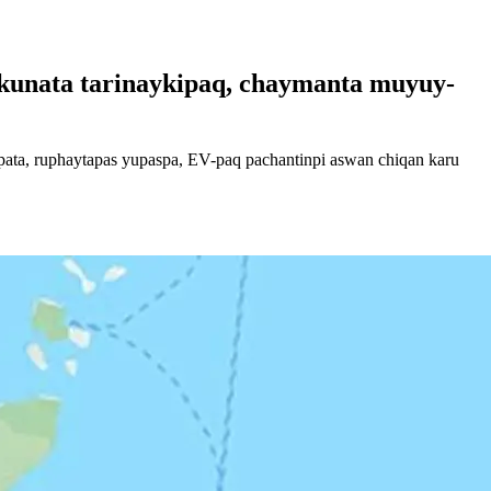
kunata tarinaykipaq, chaymanta muyuy-
ata, ruphaytapas yupaspa, EV-paq pachantinpi aswan chiqan karu