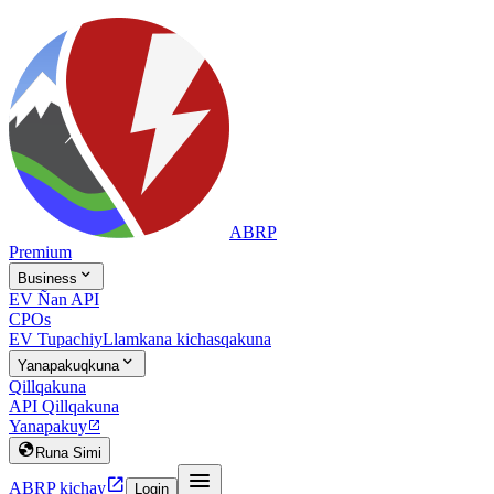
ABRP
Premium

Business
EV Ñan API
CPOs
EV Tupachiy
Llamkana kichasqakuna

Yanapakuqkuna
Qillqakuna
API Qillqakuna
Yanapakuy


Runa Simi


ABRP kichay
Login