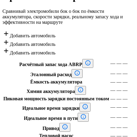
Сравнивай электромобили бок о бок по ёмкости
аккумулятора, скорости зарядки, реальному запасу хода и
эффективности на маршруте

Добавить автомобиль

Добавить автомобиль

Добавить автомобиль

—
—
—
Расчётный запас хода ABRP

—
—
—
Эталонный расход
Ёмкость аккумулятора
—
—
—

—
—
—
Химия аккумулятора
Пиковая мощность зарядки постоянным током
—
—
—

—
—
—
Идеальное время зарядки

—
—
—
Идеальное время в пути

—
—
—
Привод
Тепловой насос
—
—
—