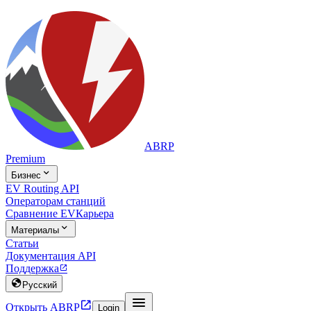
ABRP
Premium

Бизнес
EV Routing API
Операторам станций
Сравнение EV
Карьера

Материалы
Статьи
Документация API
Поддержка


Русский


Открыть ABRP
Login