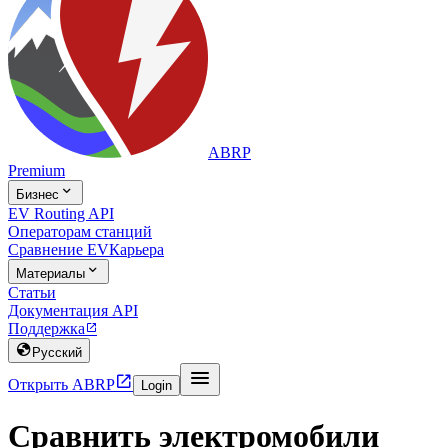
ABRP
Premium

Бизнес
EV Routing API
Операторам станций
Сравнение EV
Карьера

Материалы
Статьи
Документация API
Поддержка


Русский


Открыть ABRP
Login
Сравнить электромобили