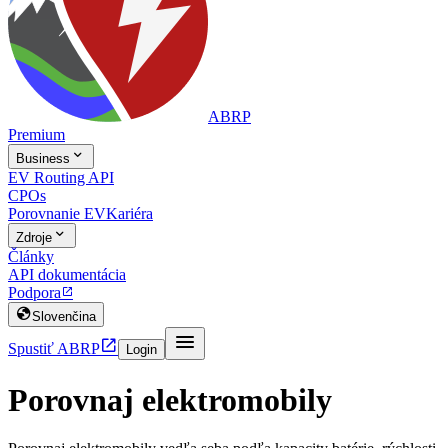
ABRP
Premium

Business
EV Routing API
CPOs
Porovnanie EV
Kariéra

Zdroje
Články
API dokumentácia
Podpora


Slovenčina


Spustiť ABRP
Login
Porovnaj elektromobily