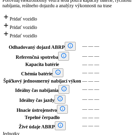
Porovnaj elektromobily vedľa seba podľa kapacity batérie, rýchlosti
nabíjania, reálneho dojazdu a analýzy výkonnosti na trase

Pridať vozidlo

Pridať vozidlo

Pridať vozidlo

—
—
—
Odhadovaný dojazd ABRP

—
—
—
Referenčná spotreba
Kapacita batérie
—
—
—

—
—
—
Chémia batérie
Špičkový jednosmerný nabíjací výkon
—
—
—

—
—
—
Ideálny čas nabíjania

—
—
—
Ideálny čas jazdy

—
—
—
Hnacie ústrojenstvo
Tepelné čerpadlo
—
—
—

—
—
—
Živé údaje ABRP
Jednotky