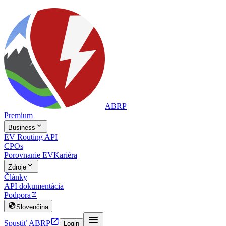
ABRP
Premium

Business
EV Routing API
CPOs
Porovnanie EV
Kariéra

Zdroje
Články
API dokumentácia
Podpora


Slovenčina


Spustiť ABRP
Login