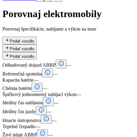
Porovnaj elektromobily
Porovnaj špecifikácie, nabíjanie a výkon na trase

Pridať vozidlo

Pridať vozidlo

Pridať vozidlo

Odhadovaný dojazd ABRP
—

Referenčná spotreba
—
Kapacita batérie
—

Chémia batérie
—
Špičkový jednosmerný nabíjací výkon
—

Ideálny čas nabíjania
—

Ideálny čas jazdy
—

Hnacie ústrojenstvo
—
Tepelné čerpadlo
—

Živé údaje ABRP
—