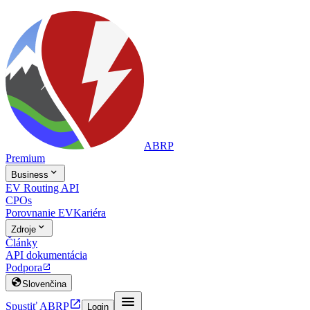
ABRP
Premium

Business
EV Routing API
CPOs
Porovnanie EV
Kariéra

Zdroje
Články
API dokumentácia
Podpora


Slovenčina


Spustiť ABRP
Login