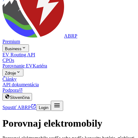
ABRP
Premium

Business
EV Routing API
CPOs
Porovnanie EV
Kariéra

Zdroje
Články
API dokumentácia
Podpora


Slovenčina


Spustiť ABRP
Login
Porovnaj elektromobily