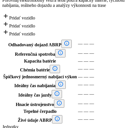
Porovnaj elektromobily vedľa seba podľa kapacity batérie, rýchlosti
nabíjania, reálneho dojazdu a analýzy výkonnosti na trase

Pridať vozidlo

Pridať vozidlo

Pridať vozidlo

—
—
—
Odhadovaný dojazd ABRP

—
—
—
Referenčná spotreba
Kapacita batérie
—
—
—

—
—
—
Chémia batérie
Špičkový jednosmerný nabíjací výkon
—
—
—

—
—
—
Ideálny čas nabíjania

—
—
—
Ideálny čas jazdy

—
—
—
Hnacie ústrojenstvo
Tepelné čerpadlo
—
—
—

—
—
—
Živé údaje ABRP
Jednotky