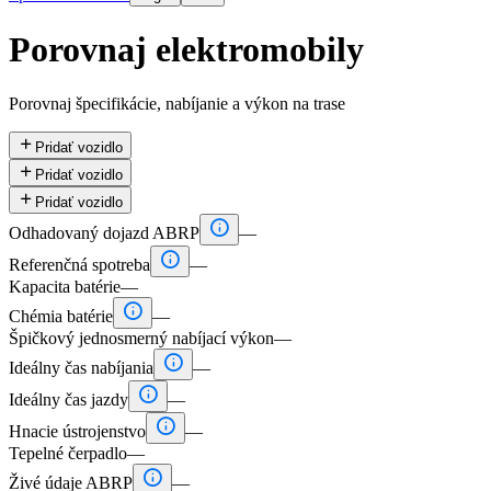
Porovnaj elektromobily
Porovnaj špecifikácie, nabíjanie a výkon na trase

Pridať vozidlo

Pridať vozidlo

Pridať vozidlo

Odhadovaný dojazd ABRP
—

Referenčná spotreba
—
Kapacita batérie
—

Chémia batérie
—
Špičkový jednosmerný nabíjací výkon
—

Ideálny čas nabíjania
—

Ideálny čas jazdy
—

Hnacie ústrojenstvo
—
Tepelné čerpadlo
—

Živé údaje ABRP
—