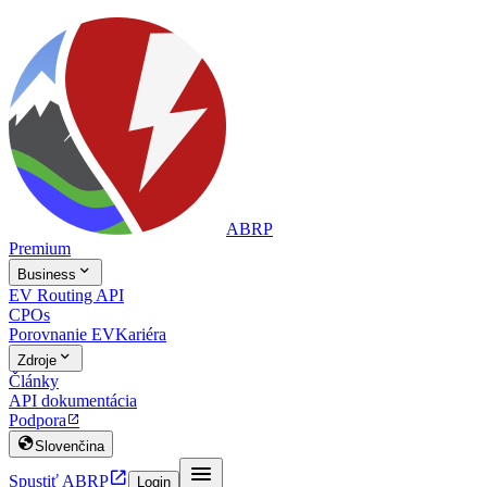
ABRP
Premium

Business
EV Routing API
CPOs
Porovnanie EV
Kariéra

Zdroje
Články
API dokumentácia
Podpora


Slovenčina


Spustiť ABRP
Login