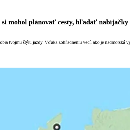
aby si mohol plánovať cesty, hľadať nabíjač
sobia tvojmu štýlu jazdy. Vďaka zohľadneniu vecí, ako je nadmorská vý