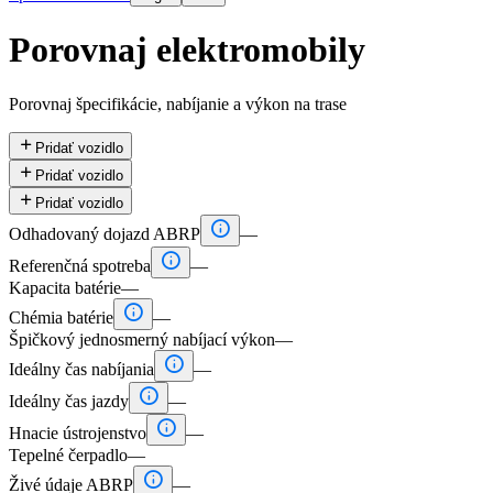
Porovnaj elektromobily
Porovnaj špecifikácie, nabíjanie a výkon na trase

Pridať vozidlo

Pridať vozidlo

Pridať vozidlo

Odhadovaný dojazd ABRP
—

Referenčná spotreba
—
Kapacita batérie
—

Chémia batérie
—
Špičkový jednosmerný nabíjací výkon
—

Ideálny čas nabíjania
—

Ideálny čas jazdy
—

Hnacie ústrojenstvo
—
Tepelné čerpadlo
—

Živé údaje ABRP
—