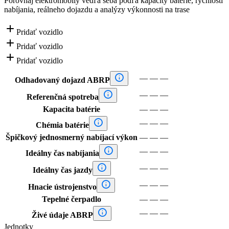
Porovnaj elektromobily vedľa seba podľa kapacity batérie, rýchlosti
nabíjania, reálneho dojazdu a analýzy výkonnosti na trase

Pridať vozidlo

Pridať vozidlo

Pridať vozidlo

—
—
—
Odhadovaný dojazd ABRP

—
—
—
Referenčná spotreba
Kapacita batérie
—
—
—

—
—
—
Chémia batérie
Špičkový jednosmerný nabíjací výkon
—
—
—

—
—
—
Ideálny čas nabíjania

—
—
—
Ideálny čas jazdy

—
—
—
Hnacie ústrojenstvo
Tepelné čerpadlo
—
—
—

—
—
—
Živé údaje ABRP
Jednotky