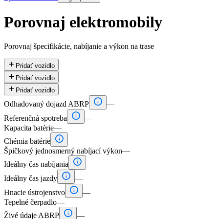
Porovnaj elektromobily
Porovnaj špecifikácie, nabíjanie a výkon na trase

Pridať vozidlo

Pridať vozidlo

Pridať vozidlo

Odhadovaný dojazd ABRP
—

Referenčná spotreba
—
Kapacita batérie
—

Chémia batérie
—
Špičkový jednosmerný nabíjací výkon
—

Ideálny čas nabíjania
—

Ideálny čas jazdy
—

Hnacie ústrojenstvo
—
Tepelné čerpadlo
—

Živé údaje ABRP
—