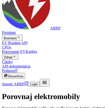
ABRP
Premium

Business
EV Routing API
CPOs
Porovnanie EV
Kariéra

Zdroje
Články
API dokumentácia
Podpora


Slovenčina


Spustiť ABRP
Login
Porovnaj elektromobily