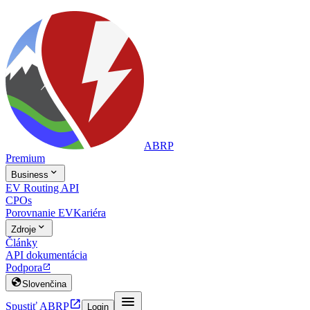
ABRP
Premium

Business
EV Routing API
CPOs
Porovnanie EV
Kariéra

Zdroje
Články
API dokumentácia
Podpora


Slovenčina


Spustiť ABRP
Login