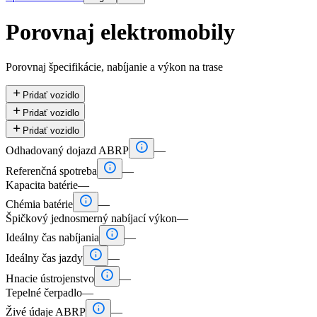
Porovnaj elektromobily
Porovnaj špecifikácie, nabíjanie a výkon na trase

Pridať vozidlo

Pridať vozidlo

Pridať vozidlo

Odhadovaný dojazd ABRP
—

Referenčná spotreba
—
Kapacita batérie
—

Chémia batérie
—
Špičkový jednosmerný nabíjací výkon
—

Ideálny čas nabíjania
—

Ideálny čas jazdy
—

Hnacie ústrojenstvo
—
Tepelné čerpadlo
—

Živé údaje ABRP
—