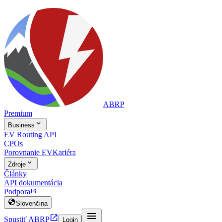
ABRP
Premium

Business
EV Routing API
CPOs
Porovnanie EV
Kariéra

Zdroje
Články
API dokumentácia
Podpora


Slovenčina


Spustiť ABRP
Login