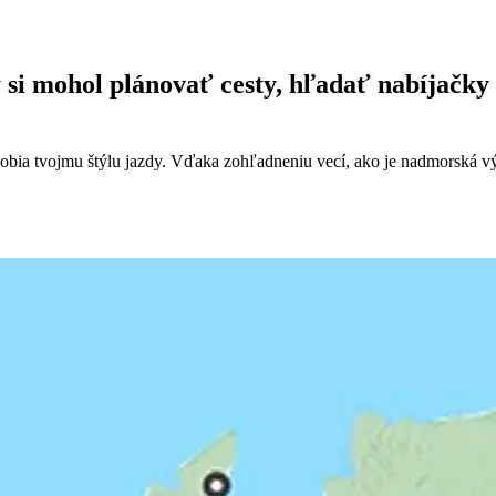
aby si mohol plánovať cesty, hľadať nabíjač
sobia tvojmu štýlu jazdy. Vďaka zohľadneniu vecí, ako je nadmorská vý