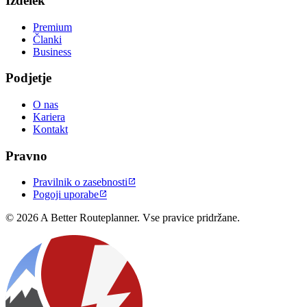
Izdelek
Premium
Članki
Business
Podjetje
O nas
Kariera
Kontakt
Pravno
Pravilnik o zasebnosti

Pogoji uporabe

© 2026 A Better Routeplanner. Vse pravice pridržane.