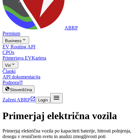
ABRP
Premium

Business
EV Routing API
CPOs
Primerjava EV
Kariera

Viri
Članki
API dokumentacija
Podpora


Slovenščina


Zaženi ABRP
Login
Primerjaj električna vozila
Primerjaj električna vozila po kapaciteti baterije, hitrosti polnjenja,
dosegu v resničnem svetu in analizi zmogljivosti poti