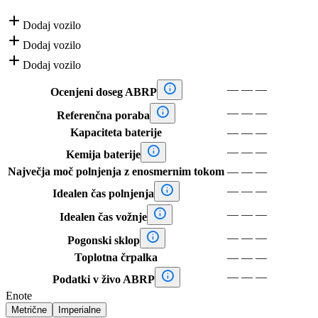

Dodaj vozilo

Dodaj vozilo

Dodaj vozilo

—
—
—
Ocenjeni doseg ABRP

—
—
—
Referenčna poraba
Kapaciteta baterije
—
—
—

—
—
—
Kemija baterije
Največja moč polnjenja z enosmernim tokom
—
—
—

—
—
—
Idealen čas polnjenja

—
—
—
Idealen čas vožnje

—
—
—
Pogonski sklop
Toplotna črpalka
—
—
—

—
—
—
Podatki v živo ABRP
Enote
Metrične
Imperialne