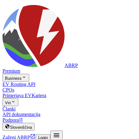
ABRP
Premium

Business
EV Routing API
CPOs
Primerjava EV
Kariera

Viri
Članki
API dokumentacija
Podpora


Slovenščina


Zaženi ABRP
Login