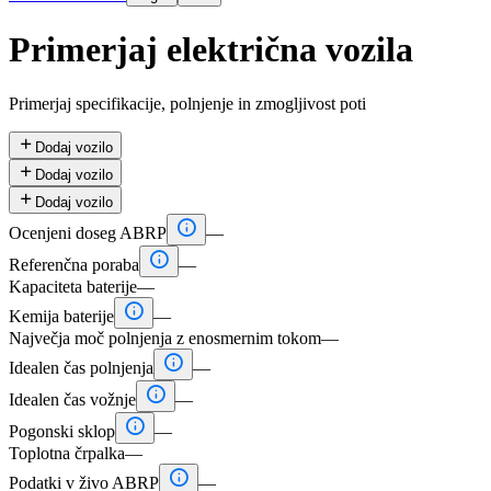
Primerjaj električna vozila
Primerjaj specifikacije, polnjenje in zmogljivost poti

Dodaj vozilo

Dodaj vozilo

Dodaj vozilo

Ocenjeni doseg ABRP
—

Referenčna poraba
—
Kapaciteta baterije
—

Kemija baterije
—
Največja moč polnjenja z enosmernim tokom
—

Idealen čas polnjenja
—

Idealen čas vožnje
—

Pogonski sklop
—
Toplotna črpalka
—

Podatki v živo ABRP
—