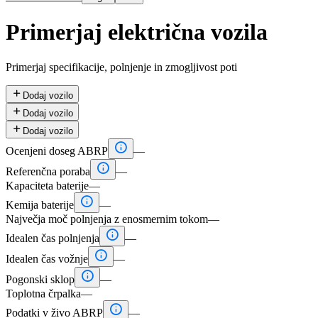
Primerjaj električna vozila
Primerjaj specifikacije, polnjenje in zmogljivost poti

Dodaj vozilo

Dodaj vozilo

Dodaj vozilo

Ocenjeni doseg ABRP
—

Referenčna poraba
—
Kapaciteta baterije
—

Kemija baterije
—
Največja moč polnjenja z enosmernim tokom
—

Idealen čas polnjenja
—

Idealen čas vožnje
—

Pogonski sklop
—
Toplotna črpalka
—

Podatki v živo ABRP
—