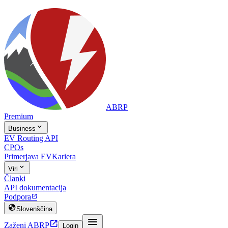
ABRP
Premium

Business
EV Routing API
CPOs
Primerjava EV
Kariera

Viri
Članki
API dokumentacija
Podpora


Slovenščina


Zaženi ABRP
Login