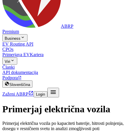
ABRP
Premium

Business
EV Routing API
CPOs
Primerjava EV
Kariera

Viri
Članki
API dokumentacija
Podpora


Slovenščina


Zaženi ABRP
Login
Primerjaj električna vozila
Primerjaj električna vozila po kapaciteti baterije, hitrosti polnjenja,
dosegu v resničnem svetu in analizi zmogljivosti poti