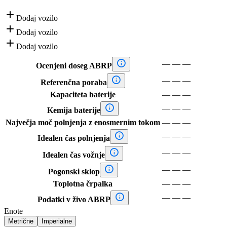

Dodaj vozilo

Dodaj vozilo

Dodaj vozilo

—
—
—
Ocenjeni doseg ABRP

—
—
—
Referenčna poraba
Kapaciteta baterije
—
—
—

—
—
—
Kemija baterije
Največja moč polnjenja z enosmernim tokom
—
—
—

—
—
—
Idealen čas polnjenja

—
—
—
Idealen čas vožnje

—
—
—
Pogonski sklop
Toplotna črpalka
—
—
—

—
—
—
Podatki v živo ABRP
Enote
Metrične
Imperialne