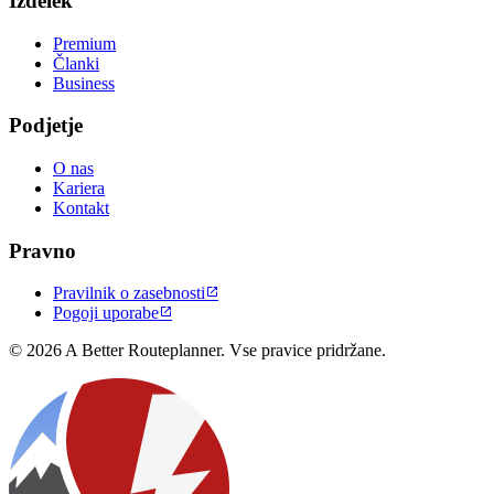
Izdelek
Premium
Članki
Business
Podjetje
O nas
Kariera
Kontakt
Pravno
Pravilnik o zasebnosti

Pogoji uporabe

© 2026 A Better Routeplanner. Vse pravice pridržane.