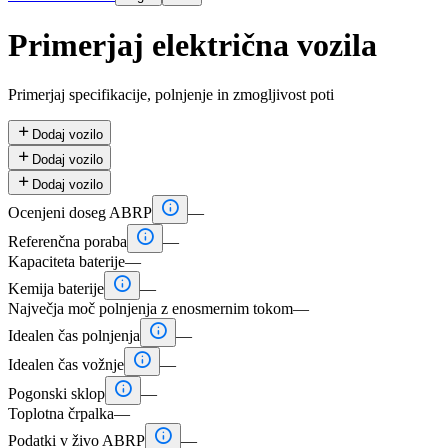
Primerjaj električna vozila
Primerjaj specifikacije, polnjenje in zmogljivost poti

Dodaj vozilo

Dodaj vozilo

Dodaj vozilo

Ocenjeni doseg ABRP
—

Referenčna poraba
—
Kapaciteta baterije
—

Kemija baterije
—
Največja moč polnjenja z enosmernim tokom
—

Idealen čas polnjenja
—

Idealen čas vožnje
—

Pogonski sklop
—
Toplotna črpalka
—

Podatki v živo ABRP
—