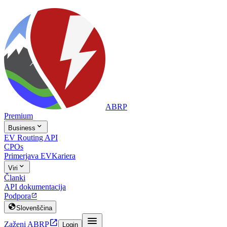
ABRP
Premium

Business
EV Routing API
CPOs
Primerjava EV
Kariera

Viri
Članki
API dokumentacija
Podpora


Slovenščina


Zaženi ABRP
Login