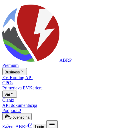
ABRP
Premium

Business
EV Routing API
CPOs
Primerjava EV
Kariera

Viri
Članki
API dokumentacija
Podpora


Slovenščina


Zaženi ABRP
Login