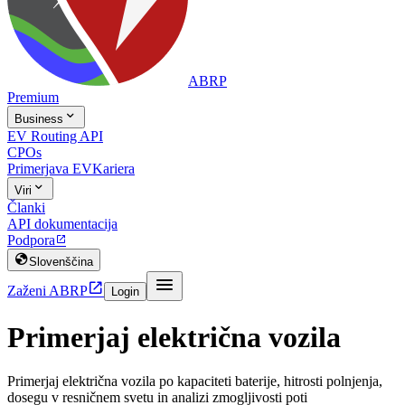
ABRP
Premium

Business
EV Routing API
CPOs
Primerjava EV
Kariera

Viri
Članki
API dokumentacija
Podpora


Slovenščina


Zaženi ABRP
Login
Primerjaj električna vozila
Primerjaj električna vozila po kapaciteti baterije, hitrosti polnjenja,
dosegu v resničnem svetu in analizi zmogljivosti poti