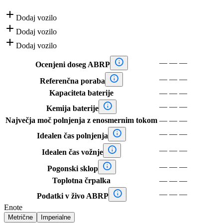

Dodaj vozilo

Dodaj vozilo

Dodaj vozilo

—
—
—
Ocenjeni doseg ABRP

—
—
—
Referenčna poraba
Kapaciteta baterije
—
—
—

—
—
—
Kemija baterije
Največja moč polnjenja z enosmernim tokom
—
—
—

—
—
—
Idealen čas polnjenja

—
—
—
Idealen čas vožnje

—
—
—
Pogonski sklop
Toplotna črpalka
—
—
—

—
—
—
Podatki v živo ABRP
Enote
Metrične
Imperialne