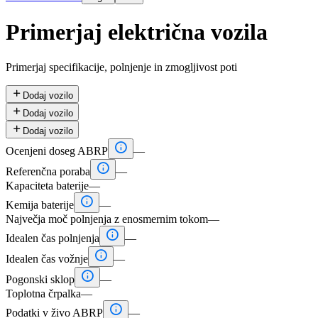
Primerjaj električna vozila
Primerjaj specifikacije, polnjenje in zmogljivost poti

Dodaj vozilo

Dodaj vozilo

Dodaj vozilo

Ocenjeni doseg ABRP
—

Referenčna poraba
—
Kapaciteta baterije
—

Kemija baterije
—
Največja moč polnjenja z enosmernim tokom
—

Idealen čas polnjenja
—

Idealen čas vožnje
—

Pogonski sklop
—
Toplotna črpalka
—

Podatki v živo ABRP
—