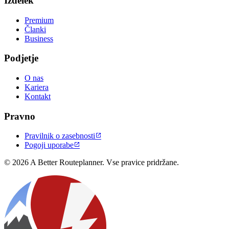
Izdelek
Premium
Članki
Business
Podjetje
O nas
Kariera
Kontakt
Pravno
Pravilnik o zasebnosti

Pogoji uporabe

© 2026 A Better Routeplanner. Vse pravice pridržane.