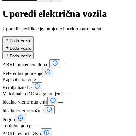
Uporedi električna vozila
Uporedi specifikacije, punjenje i performanse na ruti

Dodaj vozilo

Dodaj vozilo

Dodaj vozilo

ABRP procenjeni domet
—

Referentna potrošnja
—
Kapacitet baterije
—

Hemija baterije
—
Maksimalna DC snaga punjenja
—

Idealno vreme punjenja
—

Idealno vreme vožnje
—

Pogon
—
Toplotna pumpa
—

ABRP podaci uživo
—