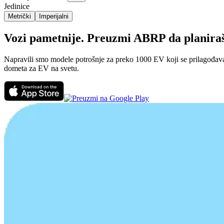
Jedinice
Metrički
Imperijalni
Vozi pametnije. Preuzmi ABRP da planiraš p
Napravili smo modele potrošnje za preko 1000 EV koji se prilagođavaju
dometa za EV na svetu.