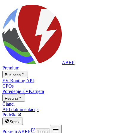
ABRP
Premium

Business
EV Routing API
CPOs
Poređenje EV
Karijera

Resursi
Članci
API dokumentacija
Podrška


Srpski


Pokreni ABRP
Login