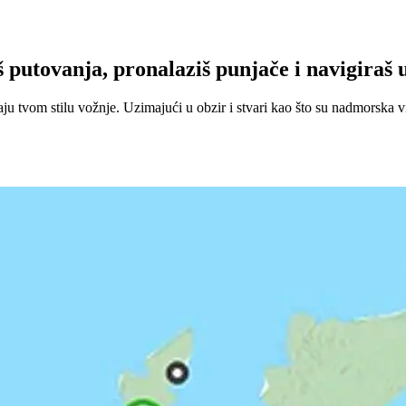
utovanja, pronalaziš punjače i navigiraš u
 tvom stilu vožnje. Uzimajući u obzir i stvari kao što su nadmorska vi