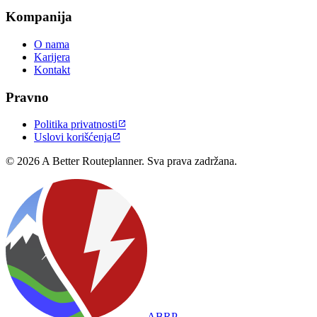
Kompanija
O nama
Karijera
Kontakt
Pravno
Politika privatnosti

Uslovi korišćenja

© 2026 A Better Routeplanner. Sva prava zadržana.
ABRP