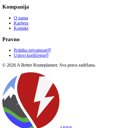
Kompanija
O nama
Karijera
Kontakt
Pravno
Politika privatnosti

Uslovi korišćenja

© 2026 A Better Routeplanner. Sva prava zadržana.
ABRP