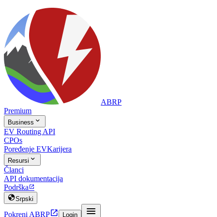
ABRP
Premium

Business
EV Routing API
CPOs
Poređenje EV
Karijera

Resursi
Članci
API dokumentacija
Podrška


Srpski


Pokreni ABRP
Login