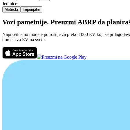
Jedinice
Metrički
Imperijalni
Vozi pametnije. Preuzmi ABRP da planiraš p
Napravili smo modele potrošnje za preko 1000 EV koji se prilagođavaju
dometa za EV na svetu.