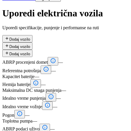
Uporedi električna vozila
Uporedi specifikacije, punjenje i performanse na ruti

Dodaj vozilo

Dodaj vozilo

Dodaj vozilo

ABRP procenjeni domet
—

Referentna potrošnja
—
Kapacitet baterije
—

Hemija baterije
—
Maksimalna DC snaga punjenja
—

Idealno vreme punjenja
—

Idealno vreme vožnje
—

Pogon
—
Toplotna pumpa
—

ABRP podaci uživo
—