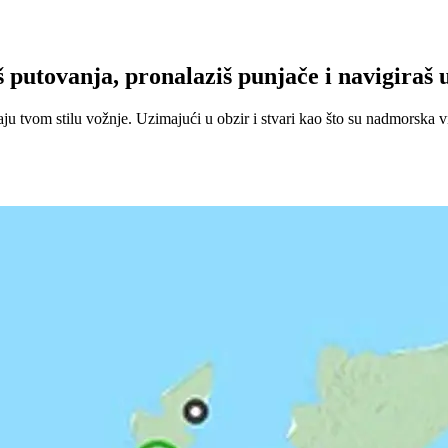
utovanja, pronalaziš punjače i navigiraš u
 tvom stilu vožnje. Uzimajući u obzir i stvari kao što su nadmorska vi