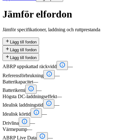
Jämför elfordon
Jämför specifikationer, laddning och ruttprestanda

Lägg till fordon

Lägg till fordon

Lägg till fordon

ABRP uppskattad räckvidd
—

Referensförbrukning
—
Batterikapacitet
—

Batterikemi
—
Högsta DC-laddningseffekt
—

Idealisk laddningstid
—

Idealisk körtid
—

Drivlina
—
Värmepump
—

ABRP Live Data
—