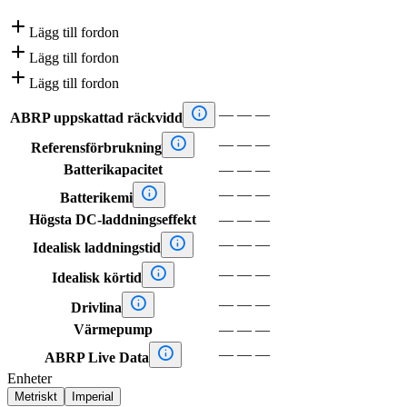

Lägg till fordon

Lägg till fordon

Lägg till fordon

—
—
—
ABRP uppskattad räckvidd

—
—
—
Referensförbrukning
Batterikapacitet
—
—
—

—
—
—
Batterikemi
Högsta DC-laddningseffekt
—
—
—

—
—
—
Idealisk laddningstid

—
—
—
Idealisk körtid

—
—
—
Drivlina
Värmepump
—
—
—

—
—
—
ABRP Live Data
Enheter
Metriskt
Imperial