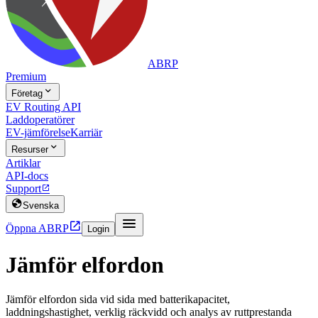
ABRP
Premium

Företag
EV Routing API
Laddoperatörer
EV-jämförelse
Karriär

Resurser
Artiklar
API-docs
Support


Svenska


Öppna ABRP
Login
Jämför elfordon
Jämför elfordon sida vid sida med batterikapacitet,
laddningshastighet, verklig räckvidd och analys av ruttprestanda