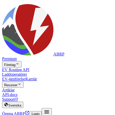
ABRP
Premium

Företag
EV Routing API
Laddoperatörer
EV-jämförelse
Karriär

Resurser
Artiklar
API-docs
Support


Svenska


Öppna ABRP
Login