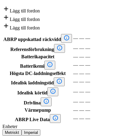

Lägg till fordon

Lägg till fordon

Lägg till fordon

—
—
—
ABRP uppskattad räckvidd

—
—
—
Referensförbrukning
Batterikapacitet
—
—
—

—
—
—
Batterikemi
Högsta DC-laddningseffekt
—
—
—

—
—
—
Idealisk laddningstid

—
—
—
Idealisk körtid

—
—
—
Drivlina
Värmepump
—
—
—

—
—
—
ABRP Live Data
Enheter
Metriskt
Imperial