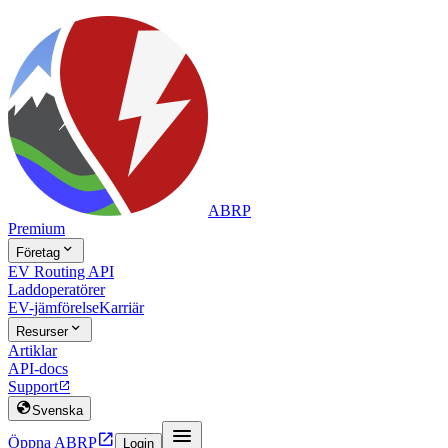
ABRP
Premium

Företag
EV Routing API
Laddoperatörer
EV-jämförelse
Karriär

Resurser
Artiklar
API-docs
Support


Svenska


Öppna ABRP
Login