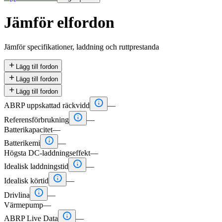
Jämför elfordon
Jämför specifikationer, laddning och ruttprestanda

Lägg till fordon

Lägg till fordon

Lägg till fordon

ABRP uppskattad räckvidd
—

Referensförbrukning
—
Batterikapacitet
—

Batterikemi
—
Högsta DC-laddningseffekt
—

Idealisk laddningstid
—

Idealisk körtid
—

Drivlina
—
Värmepump
—

ABRP Live Data
—