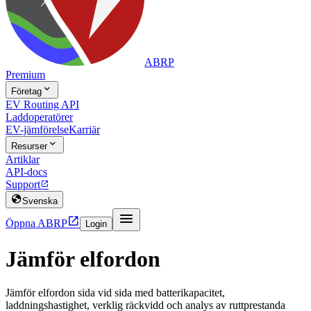
ABRP
Premium

Företag
EV Routing API
Laddoperatörer
EV-jämförelse
Karriär

Resurser
Artiklar
API-docs
Support


Svenska


Öppna ABRP
Login
Jämför elfordon
Jämför elfordon sida vid sida med batterikapacitet,
laddningshastighet, verklig räckvidd och analys av ruttprestanda