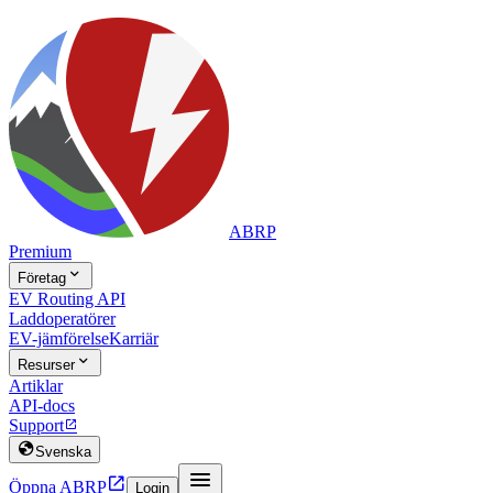
ABRP
Premium

Företag
EV Routing API
Laddoperatörer
EV-jämförelse
Karriär

Resurser
Artiklar
API-docs
Support


Svenska


Öppna ABRP
Login