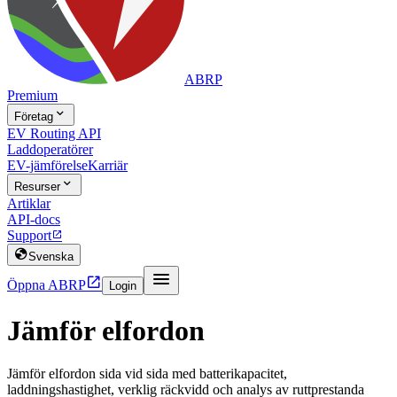
ABRP
Premium

Företag
EV Routing API
Laddoperatörer
EV-jämförelse
Karriär

Resurser
Artiklar
API-docs
Support


Svenska


Öppna ABRP
Login
Jämför elfordon
Jämför elfordon sida vid sida med batterikapacitet,
laddningshastighet, verklig räckvidd och analys av ruttprestanda