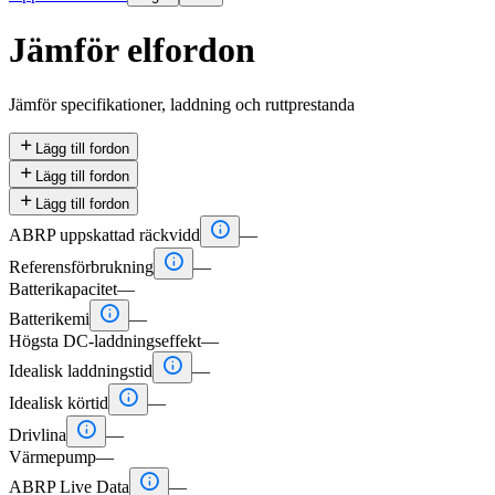
Jämför elfordon
Jämför specifikationer, laddning och ruttprestanda

Lägg till fordon

Lägg till fordon

Lägg till fordon

ABRP uppskattad räckvidd
—

Referensförbrukning
—
Batterikapacitet
—

Batterikemi
—
Högsta DC-laddningseffekt
—

Idealisk laddningstid
—

Idealisk körtid
—

Drivlina
—
Värmepump
—

ABRP Live Data
—