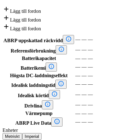

Lägg till fordon

Lägg till fordon

Lägg till fordon

—
—
—
ABRP uppskattad räckvidd

—
—
—
Referensförbrukning
Batterikapacitet
—
—
—

—
—
—
Batterikemi
Högsta DC-laddningseffekt
—
—
—

—
—
—
Idealisk laddningstid

—
—
—
Idealisk körtid

—
—
—
Drivlina
Värmepump
—
—
—

—
—
—
ABRP Live Data
Enheter
Metriskt
Imperial