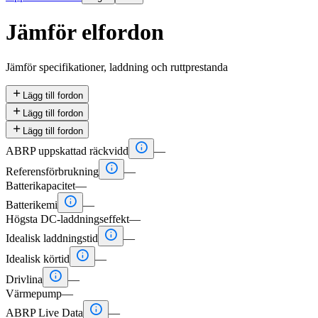
Jämför elfordon
Jämför specifikationer, laddning och ruttprestanda

Lägg till fordon

Lägg till fordon

Lägg till fordon

ABRP uppskattad räckvidd
—

Referensförbrukning
—
Batterikapacitet
—

Batterikemi
—
Högsta DC-laddningseffekt
—

Idealisk laddningstid
—

Idealisk körtid
—

Drivlina
—
Värmepump
—

ABRP Live Data
—