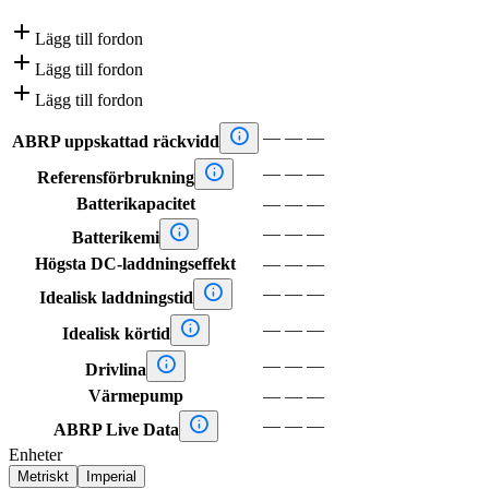

Lägg till fordon

Lägg till fordon

Lägg till fordon

—
—
—
ABRP uppskattad räckvidd

—
—
—
Referensförbrukning
Batterikapacitet
—
—
—

—
—
—
Batterikemi
Högsta DC-laddningseffekt
—
—
—

—
—
—
Idealisk laddningstid

—
—
—
Idealisk körtid

—
—
—
Drivlina
Värmepump
—
—
—

—
—
—
ABRP Live Data
Enheter
Metriskt
Imperial