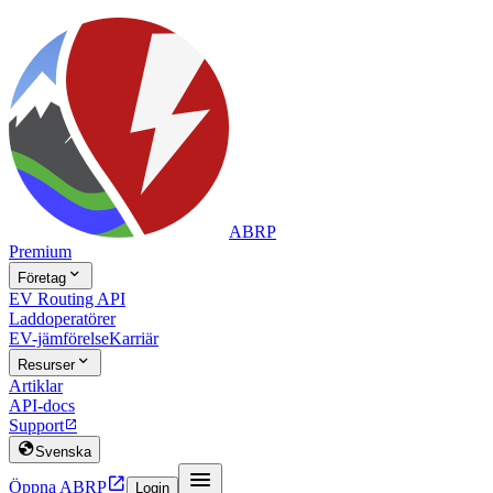
ABRP
Premium

Företag
EV Routing API
Laddoperatörer
EV-jämförelse
Karriär

Resurser
Artiklar
API-docs
Support


Svenska


Öppna ABRP
Login