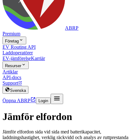
ABRP
Premium

Företag
EV Routing API
Laddoperatörer
EV-jämförelse
Karriär

Resurser
Artiklar
API-docs
Support


Svenska


Öppna ABRP
Login
Jämför elfordon
Jämför elfordon sida vid sida med batterikapacitet,
laddningshastighet, verklig räckvidd och analys av ruttprestanda