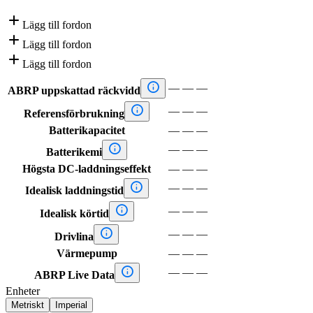

Lägg till fordon

Lägg till fordon

Lägg till fordon

—
—
—
ABRP uppskattad räckvidd

—
—
—
Referensförbrukning
Batterikapacitet
—
—
—

—
—
—
Batterikemi
Högsta DC-laddningseffekt
—
—
—

—
—
—
Idealisk laddningstid

—
—
—
Idealisk körtid

—
—
—
Drivlina
Värmepump
—
—
—

—
—
—
ABRP Live Data
Enheter
Metriskt
Imperial