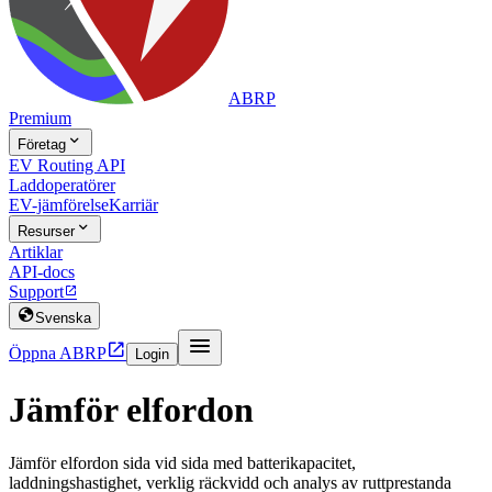
ABRP
Premium

Företag
EV Routing API
Laddoperatörer
EV-jämförelse
Karriär

Resurser
Artiklar
API-docs
Support


Svenska


Öppna ABRP
Login
Jämför elfordon
Jämför elfordon sida vid sida med batterikapacitet,
laddningshastighet, verklig räckvidd och analys av ruttprestanda