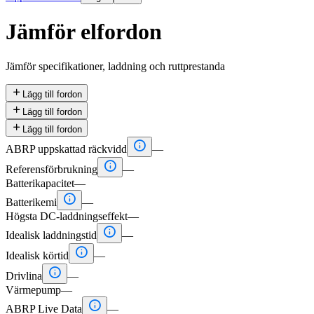
Jämför elfordon
Jämför specifikationer, laddning och ruttprestanda

Lägg till fordon

Lägg till fordon

Lägg till fordon

ABRP uppskattad räckvidd
—

Referensförbrukning
—
Batterikapacitet
—

Batterikemi
—
Högsta DC-laddningseffekt
—

Idealisk laddningstid
—

Idealisk körtid
—

Drivlina
—
Värmepump
—

ABRP Live Data
—