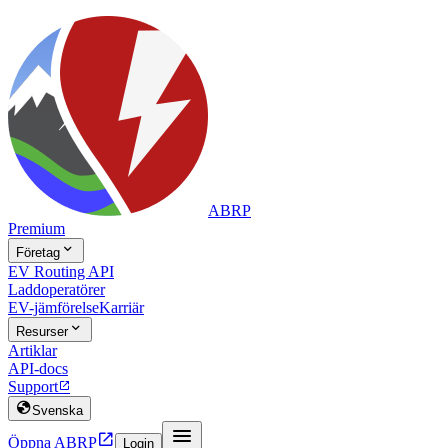
ABRP
Premium

Företag
EV Routing API
Laddoperatörer
EV-jämförelse
Karriär

Resurser
Artiklar
API-docs
Support


Svenska


Öppna ABRP
Login